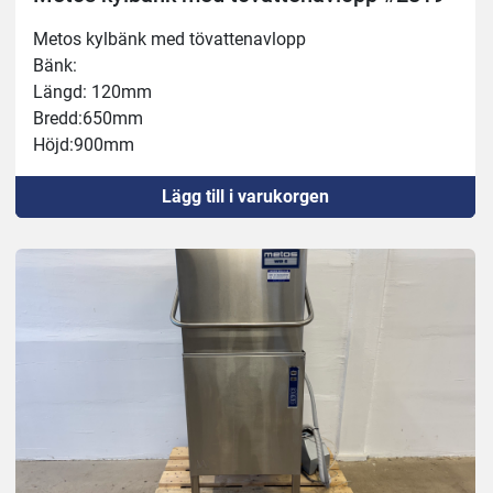
Metos kylbänk med tövattenavlopp 
Bänk:
Längd: 120mm
Bredd:650mm
Höjd:900mm
Balja:
Lägg till i varukorgen
Längd:1040mm
Bred:510mm
Djup:160mm
Kyler och reglerar men tar tid på sig att nå önskad 
temperatur 
Lägsta temperatur +2°C
Obs: Visar -3°C då den står i i ett lager utan värme 🥶❄️
Säljes i befintligt skick