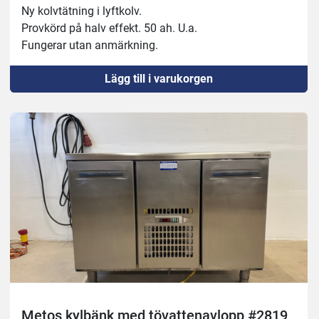
Ny kolvtätning i lyftkolv.
Provkörd på halv effekt. 50 ah. U.a.
Fungerar utan anmärkning.
Lägg till i varukorgen
Metos kylbänk med tövattenavlopp #2819