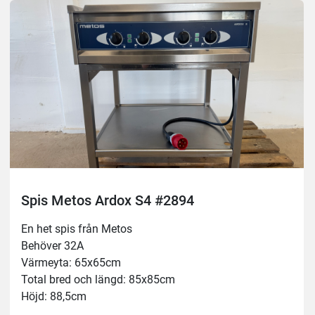
Se gärna videon :)
Spis Metos Ardox S4 #2894
En het spis från Metos 
Behöver 32A
Värmeyta: 65x65cm
Total bred och längd: 85x85cm
Höjd: 88,5cm