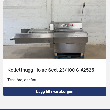
Servad av Treif.
Kotletthugg Holac Sect 23/100 C #2525
Testkörd, går fint.
Lägg till i varukorgen