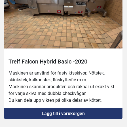
Treif Falcon Hybrid Basic -2020
Maskinen är använd för fastviktsskivor. Nötstek, 
skinkstek, kalkonstek, fläskytterfié m.m. 
Maskinen skannar produkten och räknar ut exakt vikt 
för varje skiva med dubbla checkvågar.
Du kan dela upp vikten på olika delar av köttet, 
300gram första skivan av en oxfile, dela upp mitten på 
Lägg till i varukorgen
200g skivor och lämna svansen.
Maskinen har endast kört 1000timmar.