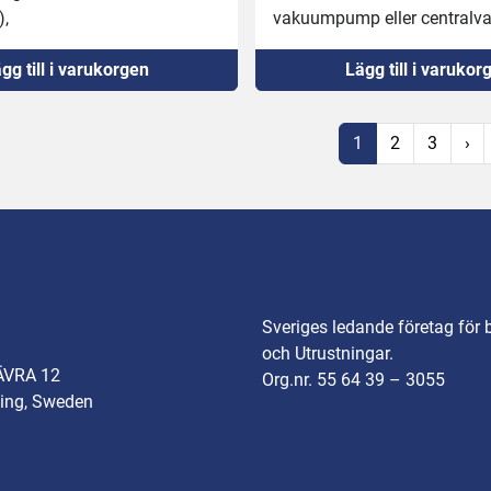
),
vakuumpump eller centralv
ådar och tejp på 
(pump medföljer ej, kan köpa
gg till i varukorgen
Lägg till i varukor
na,
Svetsbalk: 80x70cm
er fram till svetsbalken
Transportbandet medföljer 
ning till locket,
1
2
3
›
l,
t,
ck,
ister på mothåll
Sveriges ledande företag för 
och Utrustningar.
ÄVRA 12
Org.nr. 55 64 39 – 3055
ing, Sweden