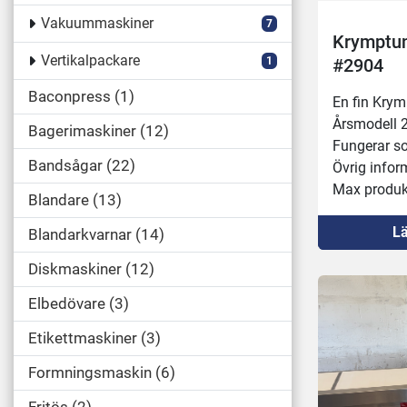
Vakuummaskiner
7
Krymptun
Vertikalpackare
1
#2904
Baconpress
1
En fin Kry
Årsmodell 
Bagerimaskiner
12
Fungerar s
Bandsågar
22
Övrig infor
Max produ
Blandare
13
Transportban
Lä
m/min
Blandarkvarnar
14
Max värme:
Diskmaskiner
12
Mått: (L × 
mm
Elbedövare
3
32A kontak
Etikettmaskiner
3
Formningsmaskin
6