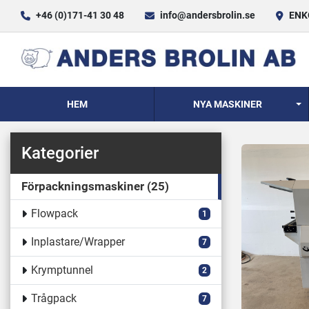
+46 (0)171-41 30 48
info@andersbrolin.se
ENKÖ
HEM
NYA MASKINER
Kategorier
Förpackningsmaskiner
25
Flowpack
1
Inplastare/Wrapper
7
Krymptunnel
2
Trågpack
7