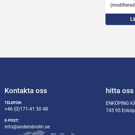
(modifierad
Nya svetstr
Lä
svetsbalkar
Nya kontakt
Ny gummität
Ny skärmde
Riktat locke
Bytt däck,
Ny svetspu
Nya gummil
Kontakta oss
hitta oss
TELEFON:
ENKÖPING K
+46 (0)171-41 30 48
745 95 Enköp
E-POST:
info@andersbrolin.se