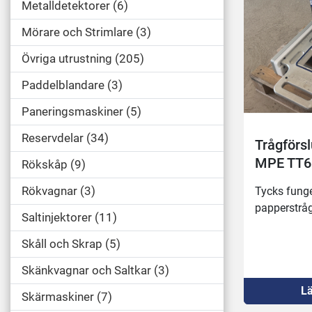
Metalldetektorer
6
Mörare och Strimlare
3
Övriga utrustning
205
Paddelblandare
3
Paneringsmaskiner
5
Reservdelar
34
Trågförsl
MPE TT6
Rökskåp
9
Rökvagnar
3
Tycks funger
papperstrå
Saltinjektorer
11
Skåll och Skrap
5
Skänkvagnar och Saltkar
3
Lä
Skärmaskiner
7