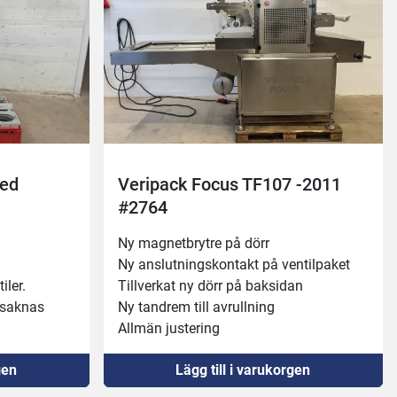
med
Veripack Focus TF107 -2011
#2764
Ny magnetbrytre på dörr
Ny anslutningskontakt på ventilpaket
iler.
Tillverkat ny dörr på baksidan
 saknas 
Ny tandrem till avrullning 
Allmän justering
änds körs 
Provkörd u.a.
gen
Lägg till i varukorgen
OBS utan vac-pump
val), 
Trågmått: 170x270