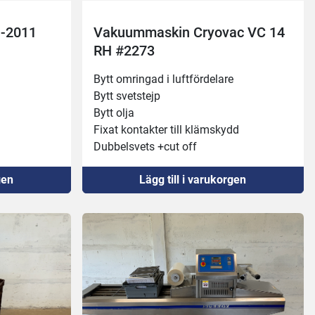
 -2011
Vakuummaskin Cryovac VC 14
RH #2273
Bytt omringad i luftfördelare
Bytt svetstejp 
Bytt olja
Fixat kontakter till klämskydd 
Dubbelsvets +cut off
Svetsbalkar 90cm(2st), 60cm
gen
Lägg till i varukorgen