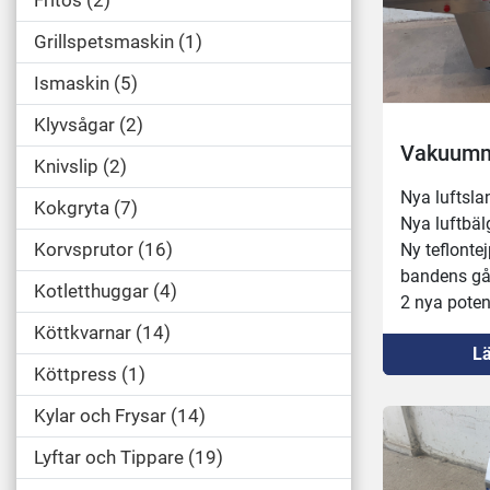
Fritös
2
Grillspetsmaskin
1
Ismaskin
5
Klyvsågar
2
Vakuumm
Knivslip
2
Nya luftsla
Kokgryta
7
Nya luftbäl
Korvsprutor
16
Ny teflontej
bandens gå
Kotletthuggar
4
2 nya poten
Bytt ingåend
Köttkvarnar
14
Lä
Ny olja i 
Köttpress
1
Nya silikon
1 ny brytare
Kylar och Frysar
14
Renoverat/r
Lyftar och Tippare
19
tryckventil.