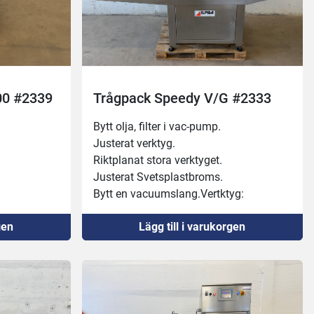
00 #2339
Trågpack Speedy V/G #2333
Bytt olja, filter i vac-pump.
Justerat verktyg.
Riktplanat stora verktyget.
Justerat Svetsplastbroms.
Bytt en vacuumslang.Vertktyg: 
260x160mm, 190x135mm
gen
Lägg till i varukorgen