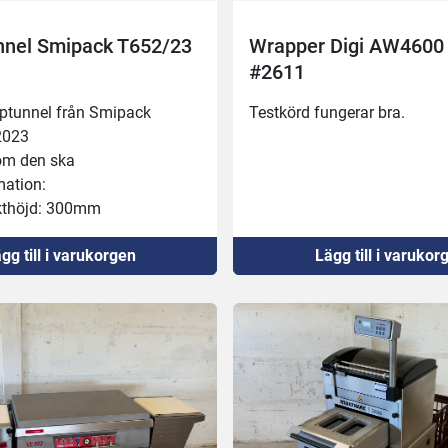
nel Smipack T652/23
Wrapper Digi AW4600
#2611
mptunnel från Smipack
Testkörd fungerar bra.
2023
om den ska
mation:
kthöjd: 300mm
d hastighet: 2 till 14,5 
gg till i varukorgen
Lägg till i varukor
 200c
B × H): 1910 × 1045 × 1565 
t