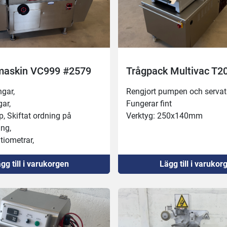
askin VC999 #2579
Trågpack Multivac T2
ngar,
Rengjort pumpen och servat
gar,
Fungerar fint
p, Skiftat ordning på 
Verktyg: 250x140mm
ng,
tiometrar,
e lufttrycksregulator,
gg till i varukorgen
Lägg till i varukor
vakuumpump,
lister under svetsbalkarna,
 till nödstopp,
engjort vakuum och 