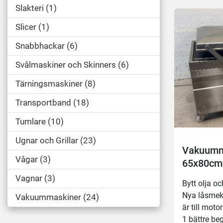
Slakteri
1
Slicer
1
Snabbhackar
6
Svålmaskiner och Skinners
6
Tärningsmaskiner
8
Transportband
18
Tumlare
10
Ugnar och Grillar
23
Vakuumm
Vågar
3
65x80cm
Vagnar
3
Bytt olja och
Nya låsmeka
Vakuummaskiner
24
är till mot
1 bättre be