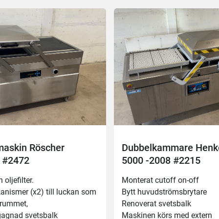
230x190mm
askin Röscher
Dubbelkammare Henk
 #2472
5000 -2008 #2215
 oljefilter.
Monterat cutoff on-off
nismer (x2) till luckan som 
Bytt huvudströmsbrytare 
orrummet,
Renoverat svetsbalk 
gagnad svetsbalk 
Maskinen körs med extern 