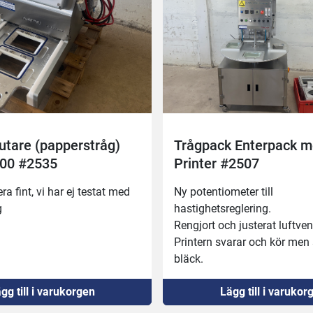
utare (papperstråg)
Trågpack Enterpack 
00 #2535
Printer #2507
a fint, vi har ej testat med 
Ny potentiometer till 
g
hastighetsreglering.
Rengjort och justerat luftvent
Printern svarar och kör men
bläck.
Inget vakuum, maskinen anv
gg till i varukorgen
Lägg till i varukor
med livsmedelsgas.
Verktyg: 195x150, 225x155 (o