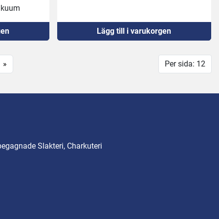
Renoverat panel.
akuum 
Bytt hjul.
s till)
Provkörd u.a.
gen
Lägg till i varukorgen
Vacvärde 2.
Svetsmått 550x620mm
»
Per sida: 12
begagnade Slakteri, Charkuteri