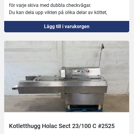
för varje skiva med dubbla checkvågar.
Du kan dela upp vikten på olika delar av köttet, 
300gram första skivan av en oxfile, dela upp mitten på 
Lägg till i varukorgen
200g skivor och lämna svansen.
Maskinen har endast kört 1000timmar.
Servad av Treif.
Kotletthugg Holac Sect 23/100 C #2525