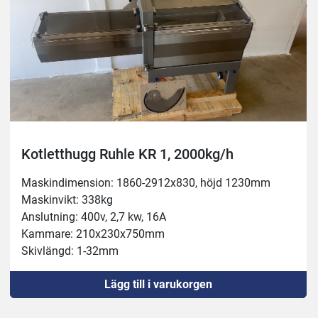
Kotletthugg Ruhle KR 1, 2000kg/h
Maskindimension: 1860-2912x830, höjd 1230mm
Maskinvikt: 338kg
Anslutning: 400v, 2,7 kw, 16A
Kammare: 210x230x750mm
Skivlängd: 1-32mm
Kapacitet: 2000kg/h
Lägg till i varukorgen
Temperatur: -4 till +80c