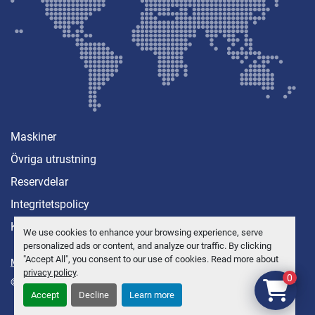
Maskiner
Övriga utrustning
Reservdelar
Integritetspolicy
Kontakt
We use cookies to enhance your browsing experience, serve
personalized ads or content, and analyze our traffic. By clicking
"Accept All", you consent to our use of cookies. Read more about
Manage Cookies
privacy policy
.
0
© Copyright
Anders Brolin AB
2026
Accept
Decline
Learn more