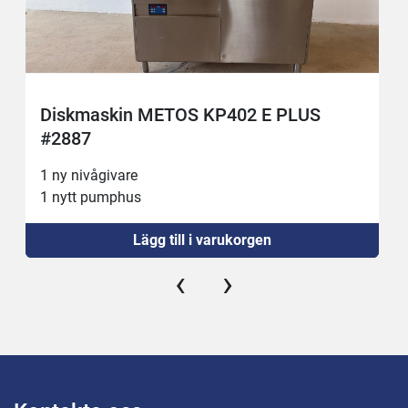
Diskmaskin METOS KP402 E PLUS
#2887
1 ny nivågivare
1 nytt pumphus
Lägg till i varukorgen
‹
›