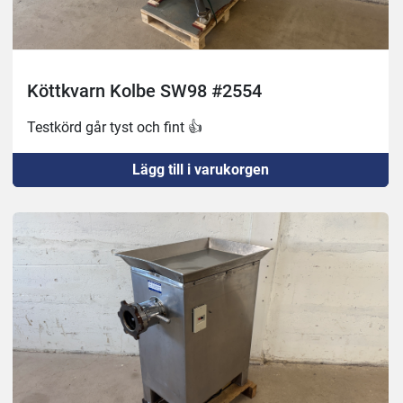
Köttkvarn Kolbe SW98 #2554
Testkörd går tyst och fint 👍
Lägg till i varukorgen