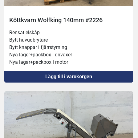
Köttkvarn Wolfking 140mm #2226
Rensat elskåp 
Bytt huvudbrytare 
Bytt knappar i fjärrstyrning 
Nya lager+packbox i drivaxel 
Nya lagar+packbox i motor 
Testkörd 
Lägg till i varukorgen