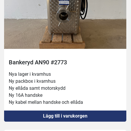
Bankeryd AN90 #2773
Nya lager i kvarnhus
Ny packbox i kvarnhus
Ny ellåda samt motorskydd
Ny 16A handske
Ny kabel mellan handske och ellåda
Nya lager i elmotor
Lägg till i varukorgen
Nya drivremmar
Ny Snäckhusmutter 
Bättringsmålad