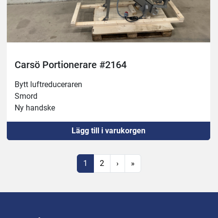
Carsö Portionerare #2164
Bytt luftreduceraren 
Smord 
Ny handske
Lägg till i varukorgen
1
2
›
»