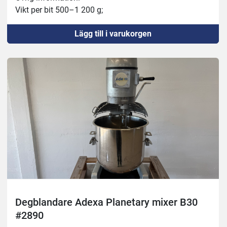
Vikt per bit 500–1 200 g;
Kapacitet upp till 1 200 st/h;
Lägg till i varukorgen
Degblandare Adexa Planetary mixer B30
#2890