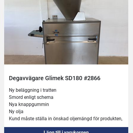
Degavvägare Glimek SD180 #2866
Ny beläggning i tratten
Smord enligt schema 
Nya knappgummin
Ny olja 
Kund måste ställa in önskad oljemängd för produkten, 
se bifogad manual 
Lägg till i varukorgen
Maskinen behöver 16A kontakt