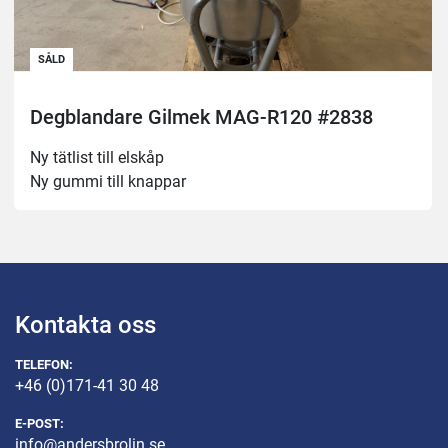
SÅLD
Degblandare Gilmek MAG-R120 #2838
Ny tätlist till elskåp
Ny gummi till knappar
Kontakta oss
TELEFON:
+46 (0)171-41 30 48
E-POST:
info@andersbrolin.se