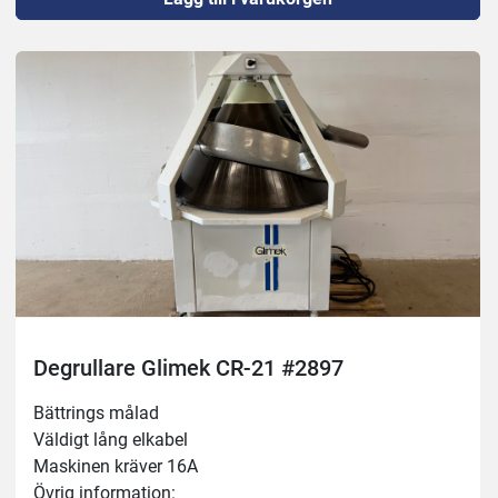
Fungerar som den ska
Degrullare Glimek CR-21 #2897
Bättrings målad
Väldigt lång elkabel
Maskinen kräver 16A
Övrig information: