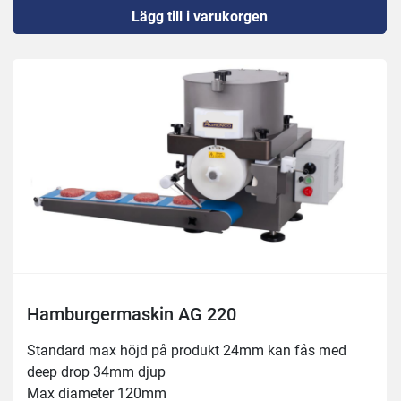
Lägg till i varukorgen
tillbehör. 
AG100 är spolbar vilket underlättar rengöringen, i stort 
sett samtliga delar går att diska i diskmaskin. 
Spolbar och lätt att rengöra
2400-6000 Köttbullar/tim
1200-3000 Pannbiffar/Burgare/tim
Justerbar höjd på produkt
Diameter kan fås upp till 130mm
Variabelhastighet är standard
Kan utrustas med fotpedal
Teknisk beskrivning
Längd 510mm, Bredd 390mm, Höjd 740mm
0,37 kW, 0,5 hk
Hamburgermaskin AG 220
Standard max höjd på produkt 24mm kan fås med 
deep drop 34mm djup
Max diameter 120mm