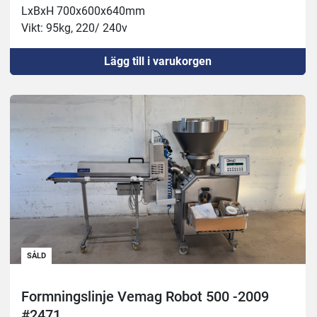
LxBxH 700x600x640mm            
Vikt: 95kg, 220/ 240v
Effekt: 550W
Lägg till i varukorgen
Kittel kap.: 15kg      
Kapacitet: 4400biffar/t respektive 8800 bullar/t
Obs: Pappershållare beställs som extra tillbehör
SÅLD
Formningslinje Vemag Robot 500 -2009
#2471