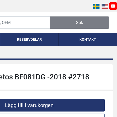
yo
Sök
RESERVDELAR
KONTAKT
 Metos BF081DG -2018 #2718
Lägg till i varukorgen