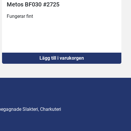
Metos BF030 #2725
Fungerar fint
Lägg till i varukorgen
begagnade Slakteri, Charkuteri