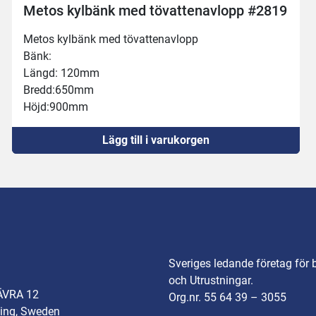
Metos kylbänk med tövattenavlopp #2819
Metos kylbänk med tövattenavlopp 
Bänk:
Längd: 120mm
Bredd:650mm
Höjd:900mm
Balja:
Lägg till i varukorgen
Längd:1040mm
Bred:510mm
Djup:160mm
Kyler och reglerar men tar tid på sig att nå önskad 
temperatur 
Lägsta temperatur +2°C
Obs: Visar -3°C då den står i i ett lager utan värme 🥶
❄️
Sveriges ledande företag för 
Säljes i befintligt skick
och Utrustningar.
ÄVRA 12
Org.nr. 55 64 39 – 3055
ing, Sweden