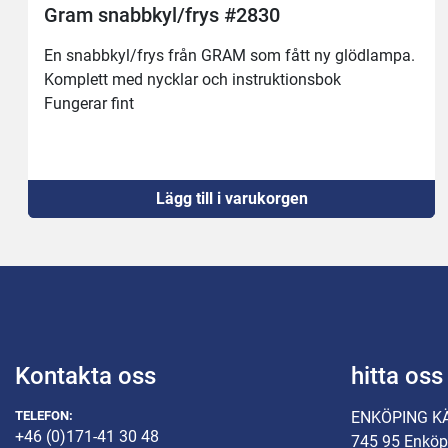
Gram snabbkyl/frys #2830
En snabbkyl/frys från GRAM som fått ny glödlampa.
Komplett med nycklar och instruktionsbok 
Fungerar fint
Lägg till i varukorgen
Kontakta oss
hitta oss
TELEFON:
ENKÖPING K
+46 (0)171-41 30 48
745 95 Enköp