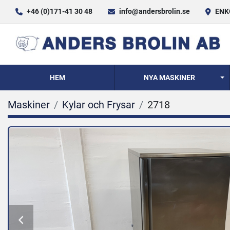
+46 (0)171-41 30 48
info@andersbrolin.se
ENKÖ
HEM
NYA MASKINER
Maskiner
Kylar och Frysar
2718