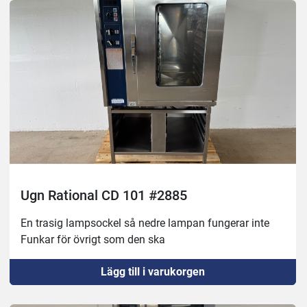
Slitet skick på golvet innuti och lite tilltufsad utsida 
annars i gott skick!
Ugn Rational CD 101 #2885
En trasig lampsockel så nedre lampan fungerar inte
Funkar för övrigt som den ska
Lägg till i varukorgen