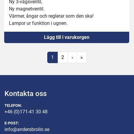
Ny 3-vägsventil,
Ny magnetventil.
Värmer, ångar och reglerar som den ska!
Lampor ur funktion i ugnen.
Lägg till i varukorgen
1
2
›
»
Kontakta oss
TELEFON:
+46 (0)171-41 30 48
E-POST:
info@andersbrolin.se