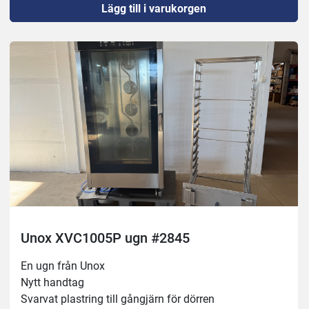
Lägg till i varukorgen
2 nya luftfilter
Nytt SD-kort
Unox XVC1005P ugn #2845
En ugn från Unox
Nytt handtag 
Svarvat plastring till gångjärn för dörren