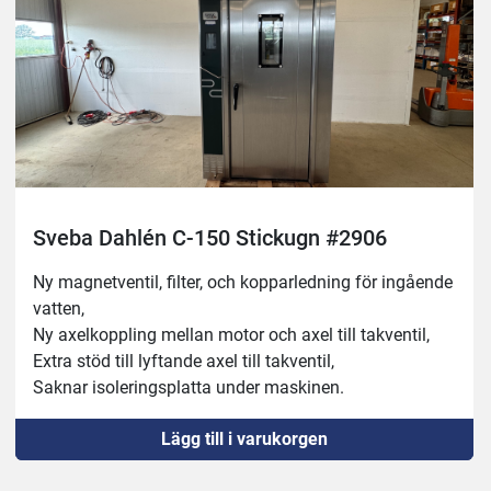
Sveba Dahlén C-150 Stickugn #2906
Ny magnetventil, filter, och kopparledning för ingående 
vatten,
Ny axelkoppling mellan motor och axel till takventil,
Extra stöd till lyftande axel till takventil,
Saknar isoleringsplatta under maskinen.
Vagn medföljer med yttermått cirka : bredd 500mm, 
Lägg till i varukorgen
djup 600mm och höjd 1800mm.
Spjäll, värme och luftfuktare fungerar.