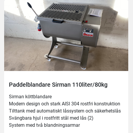
Oljebadsväxellåda, slipade och härdade spiralväxlar
Dubbel tätning på tank och växellåda
Rostfritt stål IP 67 kontroller:
- framåt och bakåt
- automatisk avstängningsfunktion
- autofunktion med reversering
Kåpa i rostfritt stål med säkerhetsmikrobrytare
Minsta belastning som krävs: 40 % maxkapacitet
Perfekt till hårdmix och sallad
Kapacitet 50kg/88liter
Paddelblandare Sirman 110liter/80kg
3fas, watt 550 - hp 0,75 
Dimensioner: 810x630mm, höjd 1030mm
Sirman köttblandare
Modern design och stark AISI 304 rostfri konstruktion
Tilttank med automatiskt låssystem och säkerhetslås
Svängbara hjul i rostfritt stål med lås (2)
System med två blandningsarmar
Avtagbara AISI 304 blandningsarmar i rostfritt stål 