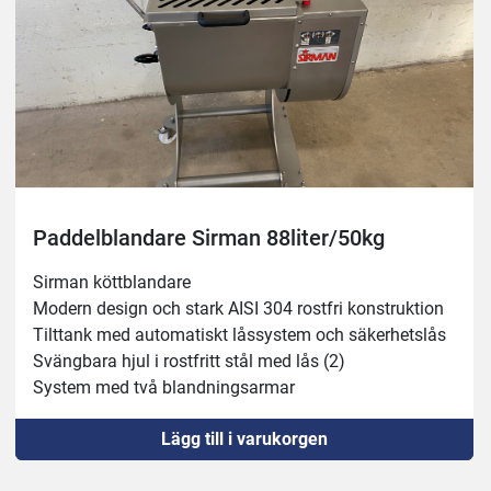
Paddelblandare Sirman 88liter/50kg
Sirman köttblandare
Modern design och stark AISI 304 rostfri konstruktion
Tilttank med automatiskt låssystem och säkerhetslås
Svängbara hjul i rostfritt stål med lås (2)
System med två blandningsarmar
Avtagbara AISI 304 blandningsarmar i rostfritt stål 
Lägg till i varukorgen
(inga verktyg krävs)
Totalskydd av växellåda/manöverpanel