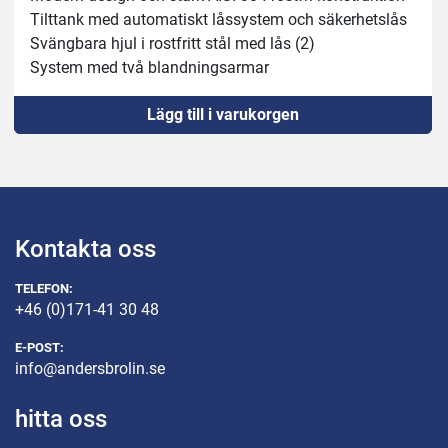
Tilttank med automatiskt låssystem och säkerhetslås
Svängbara hjul i rostfritt stål med lås (2)
System med två blandningsarmar
Avtagbara AISI 304 blandningsarmar i rostfritt stål 
Lägg till i varukorgen
(inga verktyg krävs)
Totalskydd av växellåda/manöverpanel
Oljebadsväxellåda, slipade och härdade spiralväxlar
Dubbel tätning på tank och växellåda
Rostfritt stål IP 67 kontroller:
- framåt och bakåt
Kontakta oss
- automatisk avstängningsfunktion
- autofunktion med reversering
TELEFON:
Kåpa i rostfritt stål med säkerhetsmikrobrytare
+46 (0)171-41 30 48
Minsta belastning som krävs: 40 % maxkapacitet
E-POST:
Perfekt till hårdmix och sallad
info@andersbrolin.se
Kapacitet 120kg/162liter
hitta oss
3ph watt 1100 - hp 1,5 (x2) 