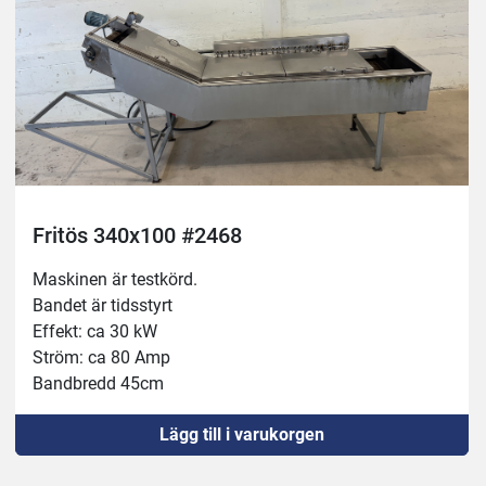
Fritös 340x100 #2468
Maskinen är testkörd.
Bandet är tidsstyrt
Effekt: ca 30 kW
Ström: ca 80 Amp
Bandbredd 45cm
Mått: 340x100cm 
Lägg till i varukorgen
Ny strömbrytare 
Ny sockel och lampa 