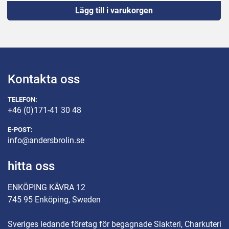
Lägg till i varukorgen
Invändigt mått för produkt: 400x60cm.
Justerbar hastighet för band.Med oljebehållare 1100 
literElpatroner, termostat och flottör testkörd, fungerar 
bra. 
Yttermått: 230x110cm, höjd 195cm
Kontakta oss
TELEFON:
+46 (0)171-41 30 48
E-POST:
info@andersbrolin.se
hitta oss
ENKÖPING KÄVRA 12
745 95 Enköping, Sweden
Sveriges ledande företag för begagnade Slakteri, Charkuteri