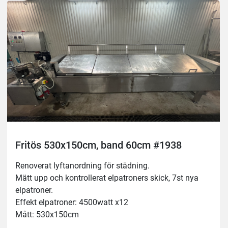
Ny tempgivare
Fritös 530x150cm, band 60cm #1938
Renoverat lyftanordning för städning.
Mätt upp och kontrollerat elpatroners skick, 7st nya 
elpatroner.
Effekt elpatroner: 4500watt x12
Mått: 530x150cm
Bälte: 60cm