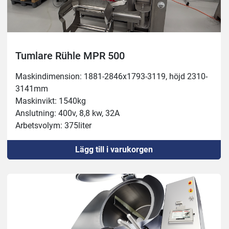
Tumlare Rühle MPR 500
Maskindimension: 1881-2846x1793-3119, höjd 2310-
3141mm
Maskinvikt: 1540kg
Anslutning: 400v, 8,8 kw, 32A
Arbetsvolym: 375liter
Behållare: 500liter
Lägg till i varukorgen
Köldmedel: R452A
Blandare: Steglös 0-25 varv/min
Vakuum: 0-90%