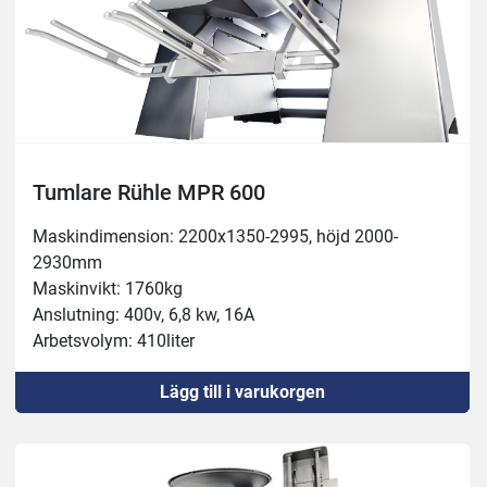
Tumlare Rühle MPR 600
Maskindimension: 2200x1350-2995, höjd 2000-
2930mm
Maskinvikt: 1760kg
Anslutning: 400v, 6,8 kw, 16A
Arbetsvolym: 410liter
Behållare: 600liter
Lägg till i varukorgen
Köldmedel: R452A
Blandare: Steglös 0-30 varv/min
Vakuum: 0-90%