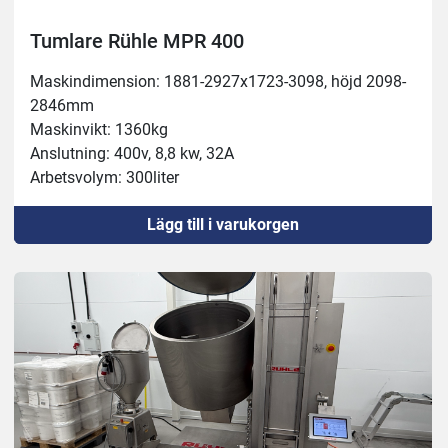
Tumlare Rühle MPR 400
Maskindimension: 1881-2927x1723-3098, höjd 2098-
2846mm
Maskinvikt: 1360kg
Anslutning: 400v, 8,8 kw, 32A
Arbetsvolym: 300liter
Behållare: 400liter
Lägg till i varukorgen
Köldmedel: R452A
Blandare: Steglös 0-25 varv/min
Vakuum: 0-90%