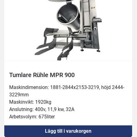
Tumlare Rühle MPR 900
Maskindimension: 1881-2844x2153-3219, höjd 2444-
3229mm
Maskinvikt: 1920kg
Anslutning: 400v, 11,9 kw, 32A
Arbetsvolym: 675liter
Behållare: 900liter
Lägg till i varukorgen
Köldmedel: R452A