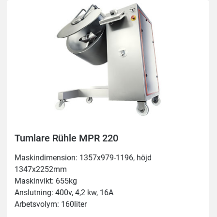
Blandare: Steglös 0-50 varv/min
Vakuum: 0-90%
Tumlare Rühle MPR 220
Maskindimension: 1357x979-1196, höjd 
1347x2252mm
Maskinvikt: 655kg
Anslutning: 400v, 4,2 kw, 16A
Arbetsvolym: 160liter
Behållare: 220liter