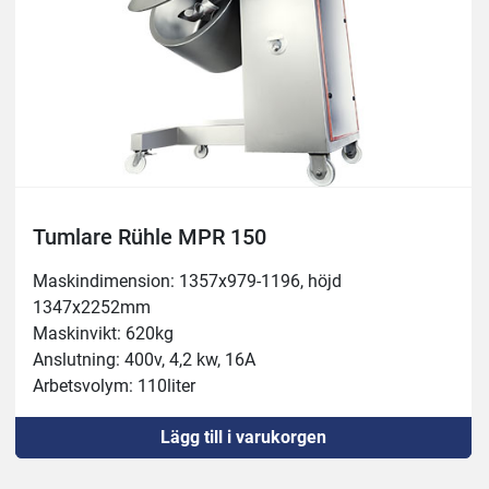
Tumlare Rühle MPR 150
Maskindimension: 1357x979-1196, höjd 
1347x2252mm
Maskinvikt: 620kg
Anslutning: 400v, 4,2 kw, 16A
Arbetsvolym: 110liter
Behållare: 150liter
Lägg till i varukorgen
Köldmedel: R452A
Underede; 4st hjul