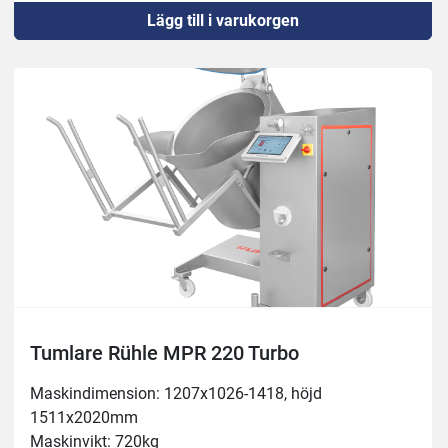
Lägg till i varukorgen
Köldmedel: R452A
Underede; 4st hjul
Blandare: Steglös 0-50 varv/min
Vakuum: 0-90%
Tumlare Rühle MPR 220 Turbo
Maskindimension: 1207x1026-1418, höjd 
1511x2020mm
Maskinvikt: 720kg