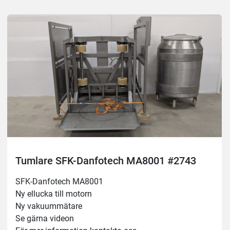
Blandare: Steglös 0-25 varv/min
Vakuum: 0-90%
Tumlare SFK-Danfotech MA8001 #2743
SFK-Danfotech MA8001
Ny ellucka till motorn 
Ny vakuummätare 
Se gärna videon 