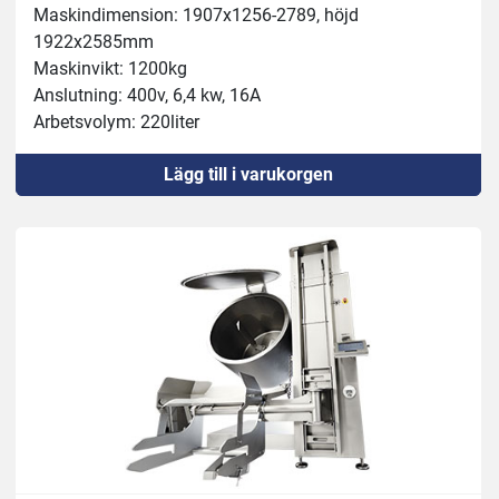
Maskindimension: 1907x1256-2789, höjd 
1922x2585mm
Maskinvikt: 1200kg
Anslutning: 400v, 6,4 kw, 16A
Arbetsvolym: 220liter
Behållare: 300liter
Lägg till i varukorgen
Köldmedel: R452A
Blandare: Steglös 0-30 varv/min
Vakuum: 0-90%