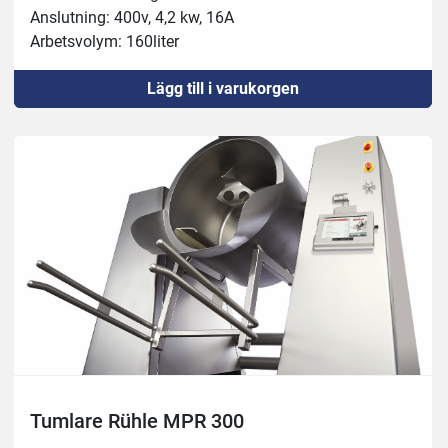
Anslutning: 400v, 4,2 kw, 16A
Arbetsvolym: 160liter
Behållare: 220liter
Lägg till i varukorgen
Köldmedel: R452A
Underede; 4st hjul
Blandare: Steglös 0-50 varv/min
Vakuum: 0-90
Tumlare Rühle MPR 300