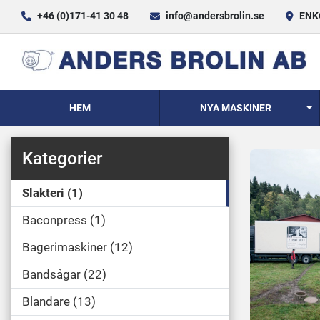
+46 (0)171-41 30 48
info@andersbrolin.se
ENKÖ
HEM
NYA MASKINER
Kategorier
Slakteri
1
Baconpress
1
Bagerimaskiner
12
Bandsågar
22
Blandare
13