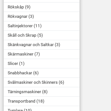
Rökskåp
9
Rökvagnar
3
Saltinjektorer
11
Skåll och Skrap
5
Skänkvagnar och Saltkar
3
Skärmaskiner
7
Slicer
1
Snabbhackar
6
Svålmaskiner och Skinners
6
Tärningsmaskiner
8
Transportband
18
Tumlare
10