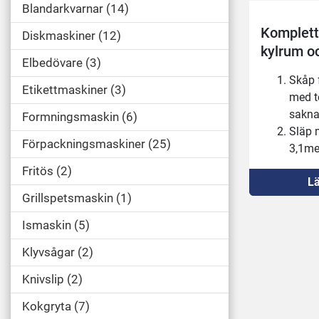
Blandarkvarnar
14
Komplett
Diskmaskiner
12
kylrum o
Elbedövare
3
Skåp 
Etikettmaskiner
3
med to
sakna
Formningsmaskin
6
Släp m
Förpackningsmaskiner
25
3,1met
slakth
Fritös
2
Lä
2st ky
Grillspetsmaskin
1
x 2,6m
och k
Ismaskin
5
totalt
Skåp f
Klyvsågar
2
sakna
Knivslip
2
Kokgryta
7