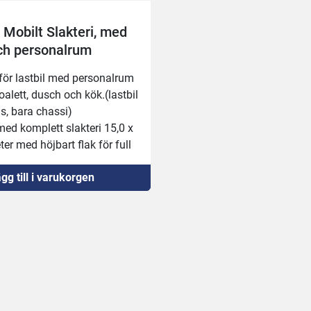
 Mobilt Slakteri, med
ch personalrum
för lastbil med personalrum 
alett, dusch och kök.(lastbil 
s, bara chassi)
ed komplett slakteri 15,0 x 
er med höjbart flak för full 
öjd!
gg till i varukorgen
lsläp med banor i taket 11,2 
eter, med dieselgenerator 
ylkompressor! (+2,8meter, 
 14meter)
ör organ och hudar(lastbil 
s, bara chassi)