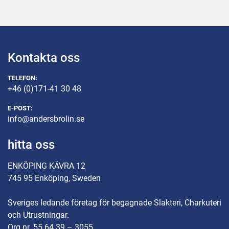
Tippertie: E220
Tippertie: E222
Tippertie: G200
Technoclip 400
Kontakta oss
Technoclip 401
Technoclip T200
TELEFON:
Technoclip 520
+46 (0)171-41 30 48
E-POST:
Okänt:
info@andersbrolin.se
H550-T, 
100T, 
hitta oss
20/779
ENKÖPING KÄVRA 12
745 95 Enköping, Sweden
Sveriges ledande företag för begagnade Slakteri, Charkuteri
och Utrustningar.
Org.nr. 55 64 39 – 3055