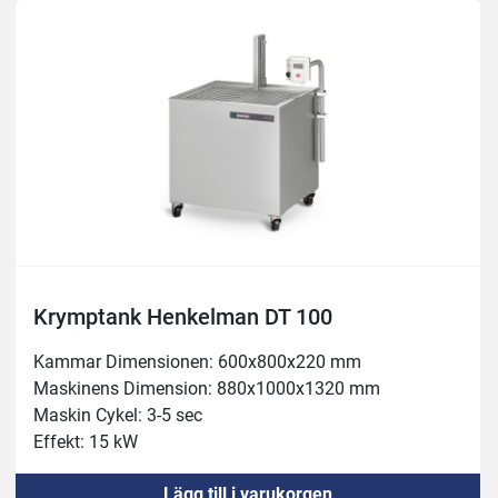
Effekt: 23 kW 
Ångutlopp ø125 mm, med inbyggd fläkt
Automatisk vattennivå
Inbyggt kalk skydd
Krymptank Henkelman DT 100
Kammar Dimensionen: 600x800x220 mm

Maskinens Dimension: 880x1000x1320 mm

Maskin Cykel: 3-5 sec

Effekt: 15 kW
Lägg till i varukorgen