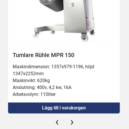
Tumlare Rühle MPR 150
Maskindimension: 1357x979-1196, höjd 
1347x2252mm
Maskinvikt: 620kg
Anslutning: 400v, 4,2 kw, 16A
Arbetsvolym: 110liter
Behållare: 150liter
Lägg till i varukorgen
Köldmedel: R452A
Underede; 4st hjul
‹
›
Blandare: Steglös 0-50 varv/min
Vakuum: 0-90%