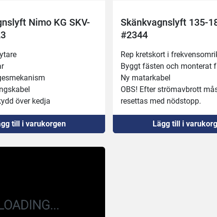
nslyft Nimo KG SKV-
Skänkvagnslyft 135-
23
#2344
ytare 
Rep kretskort i frekvensomri
r 
Byggt fästen och monterat f
gesmekanism 
Ny matarkabel
ngskabel 
OBS! Efter strömavbrott måst
ydd över kedja 
resettas med nödstopp.
ngerar bra
Och man bör köra lågfart mo
gg till i varukorgen
Lägg till i varukor
180cm
ändlägena.Två hastigheter.F
utmärkt