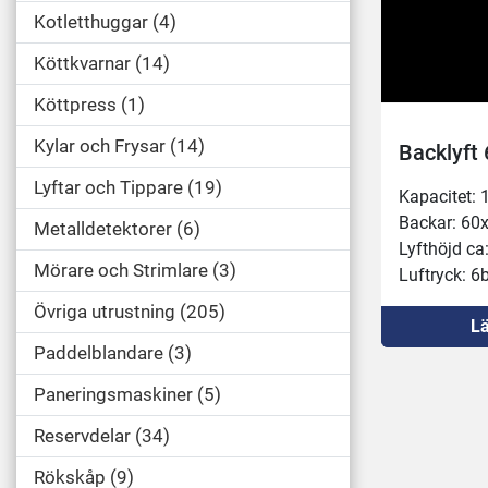
Kotletthuggar
4
Köttkvarnar
14
Köttpress
1
Kylar och Frysar
14
Backlyft
Lyftar och Tippare
19
Kapacitet: 
Backar: 60
Metalldetektorer
6
Lyfthöjd c
Mörare och Strimlare
3
Luftryck: 6
Övriga utrustning
205
Lä
Paddelblandare
3
Paneringsmaskiner
5
Reservdelar
34
Rökskåp
9