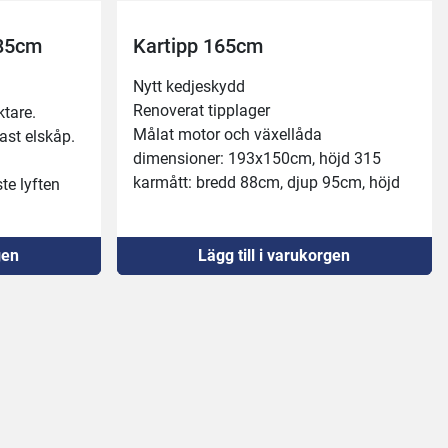
185cm
Kartipp 165cm
Nytt kedjeskydd 
Renoverat tipplager
ktare.
Målat motor och växellåda 
ast elskåp.
dimensioner: 193x150cm, höjd 315 
karmått: bredd 88cm, djup 95cm, höjd 
e lyften 
99cm 
t 
gen
Lägg till i varukorgen
ungerar 