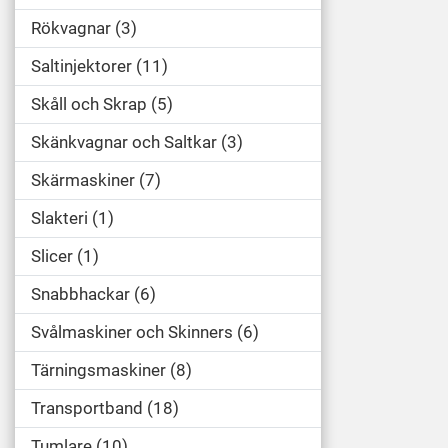
Rökvagnar
3
Saltinjektorer
11
Skåll och Skrap
5
Skänkvagnar och Saltkar
3
Skärmaskiner
7
Slakteri
1
Slicer
1
Snabbhackar
6
Svålmaskiner och Skinners
6
Tärningsmaskiner
8
Transportband
18
Tumlare
10