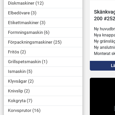
Diskmaskiner
12
Skänkvag
Elbedövare
3
200 #25
Etikettmaskiner
3
Ny huvudbr
Formningsmaskin
6
Nya knappa
Ny gränslä
Förpackningsmaskiner
25
Ny anslutni
Fritös
2
Monterat sk
Provkörd fu
Grillspetsmaskin
1
Lä
Tipphöjd 
Ismaskin
5
Klyvsågar
2
Knivslip
2
Kokgryta
7
Korvsprutor
16