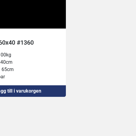
 60x40 #1360
100kg
x40cm
a: 65cm
bar
gg till i varukorgen