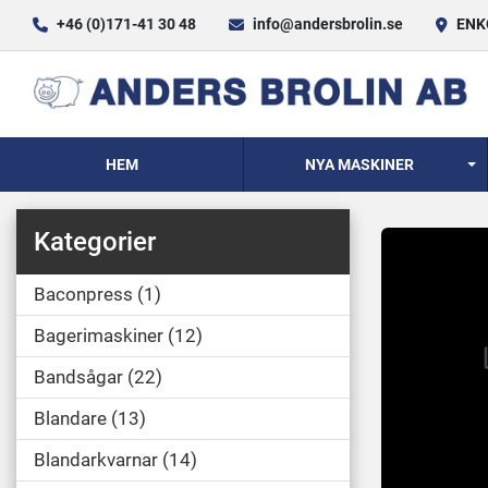
+46 (0)171-41 30 48
info@andersbrolin.se
ENKÖ
HEM
NYA MASKINER
Kategorier
Baconpress
1
Bagerimaskiner
12
Bandsågar
22
Blandare
13
Blandarkvarnar
14