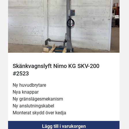
Skänkvagnslyft Nimo KG SKV-200
#2523
Ny huvudbrytare 
Nya knappar 
Ny gränslägesmekanism 
Ny anslutningskabel 
Monterat skydd över kedja 
Provkörd fungerar bra
Lägg till i varukorgen
Tipphöjd 180cm