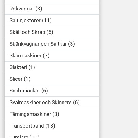
Rökvagnar
3
Saltinjektorer
11
Skåll och Skrap
5
Skänkvagnar och Saltkar
3
Skärmaskiner
7
Slakteri
1
Slicer
1
Snabbhackar
6
Svålmaskiner och Skinners
6
Tärningsmaskiner
8
Transportband
18
Tumlare
10