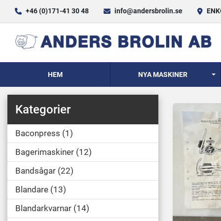
+46 (0)171-41 30 48
info@andersbrolin.se
ENKÖ
HEM
NYA MASKINER
Kategorier
Baconpress
1
Bagerimaskiner
12
Bandsågar
22
Blandare
13
Blandarkvarnar
14