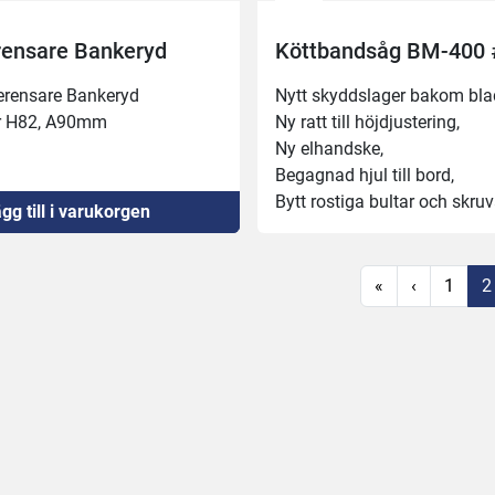
rensare Bankeryd
Köttbandsåg BM-400
erensare Bankeryd
Nytt skyddslager bakom blad
r H82, A90mm
Ny ratt till höjdjustering, 
Ny elhandske, 
Begagnad hjul till bord, 
Bytt rostiga bultar och skruvar
gg till i varukorgen
gänga och bytt låsning till 
bladstyrningen direkt under 
Fixat bladspännare, riktat 
«
‹
1
2
motorjusteringsarm, 
Nytt bladskydd, 
Nytt tumskydd, 
Ny El-låda