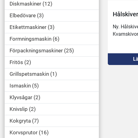
Diskmaskiner
12
Hålskive
Elbedövare
3
Ny. Hålskiv
Etikettmaskiner
3
Kvarnskivo
Formningsmaskin
6
Förpackningsmaskiner
25
Lä
Fritös
2
Grillspetsmaskin
1
Ismaskin
5
Klyvsågar
2
Knivslip
2
Kokgryta
7
Korvsprutor
16