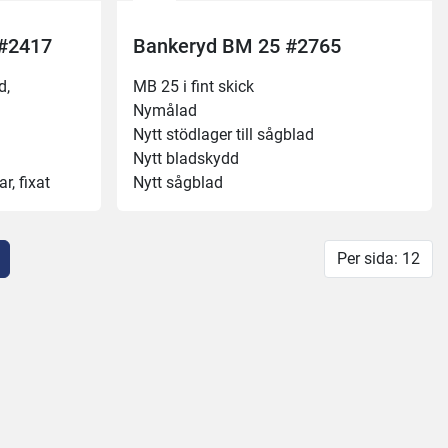
 #2417
Bankeryd BM 25 #2765
, 
MB 25 i fint skick 
Nymålad
Nytt stödlager till sågblad
Nytt bladskydd
, fixat 
Nytt sågblad 
Fungerar som den ska 😀
bordet
Per sida: 12