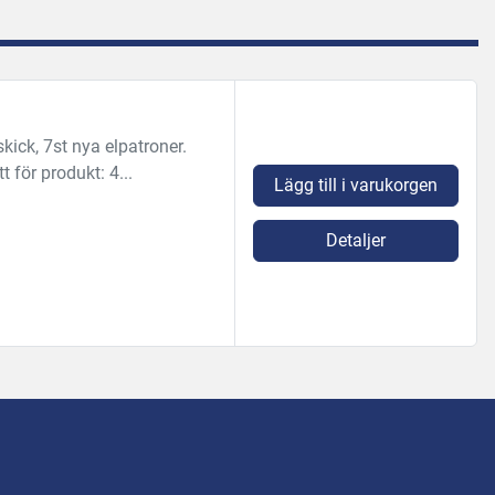
kick, 7st nya elpatroner.
för produkt: 4...
Lägg till i varukorgen
Detaljer