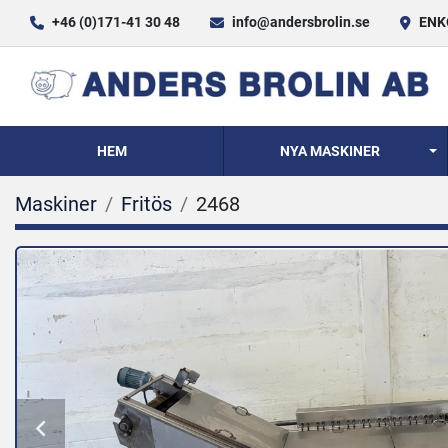
+46 (0)171-41 30 48
info@andersbrolin.se
ENKÖ
HEM
NYA MASKINER
Maskiner
Fritös
2468