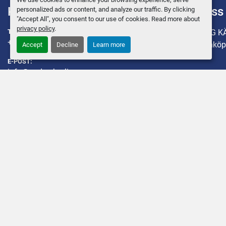
Kontakta oss
hitta oss
personalized ads or content, and analyze our traffic. By clicking
"Accept All", you consent to our use of cookies. Read more about
privacy policy
.
TELEFON:
ENKÖPING K
+46 (0)171-41 30 48
745 95 Enköp
Accept
Decline
Learn more
E-POST:
info@andersbrolin.se
Maskiner
Övriga utrustning
Reservdelar
Integritetspolicy
Manage Cookies
© Copyright
Anders Brolin AB
2026