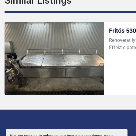
Similar Listings
Fritös 5
Renoverat ly
Effekt elpat
We use cookies to enhance your browsing experience, serve