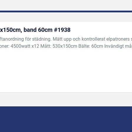
30x150cm, band 60cm #1938
ftanordning för städning. Mätt upp och kontrollerat elpatroners s
roner: 4500watt x12 Mått: 530x150cm Bälte: 60cm Invändigt mått 