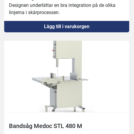
Blad Längd: 2910 mm
Designen underlättar en bra integration på de olika 
linjerna i skärprocessen.
Robust 18/10 rostfri konstruktion.
Lägg till i varukorgen
Rostfria remskivor med dubbel klaff.
Automatisk process för spänningskontroll.
Säkerhetsanordning för att stoppa klingan på 4 
sekunder.
På-av-brytare med nödstoppsknapp, IP65.
Säkerhetsanordning vid öppning av dörr.
Inget spänningsutlösningssystem.
Tillverkning av blad på höger och vänster sida.
Enkel rengöring med vattentryck.
En kroppskonstruktion i ett stycke för att underlätta 
bättre rengöring på en enhetlig plattform.
Löstagbara rengöringsmedel för enkel rengöring, utan 
användning av verktyg.
Skrapor för rengöring av remskivor i skärprocessen
Bandsåg Medoc STL 480 M