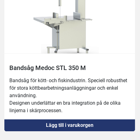
Bandsåg Medoc STL 350 M
Bandsåg för kött- och fiskindustrin. Speciell robusthet 
för stora köttbearbetningsanläggningar och enkel 
användning.
Designen underlättar en bra integration på de olika 
linjerna i skärprocessen.
Robust 18/10 rostfri konstruktion.
Lägg till i varukorgen
Rostfria remskivor med dubbel klaff.
Automatisk process för spänningskontroll.