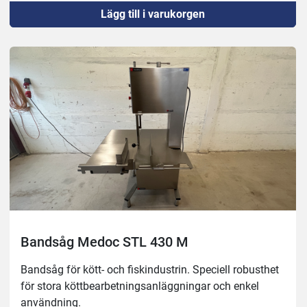
Lägg till i varukorgen
Rostfria remskivor med dubbel klaff.
Automatisk process för spänningskontroll.
Säkerhetsanordning för att stoppa klingan på 4 
sekunder.
På-av-brytare med nödstoppsknapp, IP65.
Säkerhetsanordning vid öppning av dörr.
Inget spänningsutlösningssystem.
Tillverkning av blad på höger och vänster sida.
Enkel rengöring med vattentryck.
En kroppskonstruktion i ett stycke för att underlätta 
bättre rengöring på en enhetlig plattform.
Löstagbara rengöringsmedel för enkel rengöring, utan 
användning av verktyg.
Skrapor för rengöring av remskivor i skärprocessen
Bandsåg Medoc STL 430 M
Yttermått: 1025x870mm, höjd 1840mm
Bandsåg för kött- och fiskindustrin. Speciell robusthet 
Såghöjd: 400mm
för stora köttbearbetningsanläggningar och enkel 
Arbetsyta: 787x830 mm
användning.