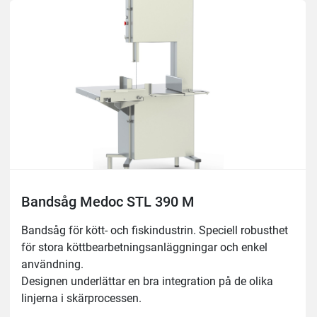
Säkerhetsanordning för att stoppa klingan på 4 
sekunder.
På-av-brytare med nödstoppsknapp, IP65.
Säkerhetsanordning vid öppning av dörr.
Inget spänningsutlösningssystem.
Tillverkning av blad på höger och vänster sida.
Enkel rengöring med vattentryck.
En kroppskonstruktion i ett stycke för att underlätta 
bättre rengöring på en enhetlig plattform.
Löstagbara rengöringsmedel för enkel rengöring, utan 
användning av verktyg.
Skrapor för rengöring av remskivor i skärprocessen
Bandsåg Medoc STL 390 M
Yttermått: 860x810mm, höjd 1730mm
Bandsåg för kött- och fiskindustrin. Speciell robusthet 
Såghöjd: 350mm

för stora köttbearbetningsanläggningar och enkel 
Arbetsyta: 653×775 mm
användning.
Designen underlättar en bra integration på de olika 
linjerna i skärprocessen.
Robust 18/10 rostfri konstruktion.