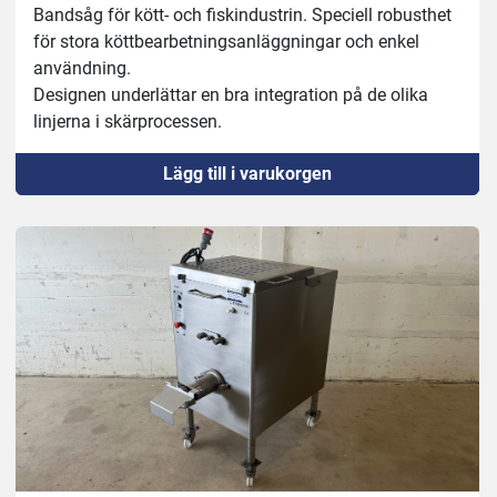
Yttermått: 1115x980mm, höjd 1900mm
Bandsåg för kött- och fiskindustrin. Speciell robusthet 
Såghöjd: 420mm

för stora köttbearbetningsanläggningar och enkel 
Arbetsyta: 880x945 mm
användning.
Designen underlättar en bra integration på de olika 
linjerna i skärprocessen.
Robust 18/10 rostfri konstruktion.
Lägg till i varukorgen
Rostfria remskivor med dubbel klaff.
Automatisk process för spänningskontroll.
Säkerhetsanordning för att stoppa klingan på 4 
sekunder.
På-av-brytare med nödstoppsknapp, IP65.
Säkerhetsanordning vid öppning av dörr.
Inget spänningsutlösningssystem.
Tillverkning av blad på höger och vänster sida.
Enkel rengöring med vattentryck.
En kroppskonstruktion i ett stycke för att underlätta 
bättre rengöring på en enhetlig plattform.
Löstagbara rengöringsmedel för enkel rengöring, utan 
användning av verktyg.