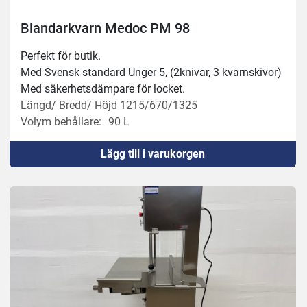
Skrapor för rengöring av remskivor i skärprocessen
Blandarkvarn Medoc PM 98
Yttermått: 1185x980mm, höjd 2010mm
Perfekt för butik.
Såghöjd: 480mm
Med Svensk standard Unger 5, (2knivar, 3 kvarnskivor)
Arbetsyta: 930x945mm
Med säkerhetsdämpare för locket.
Sågblad: 3500mm
Längd/ Bredd/ Höjd 1215/670/1325
Volym behållare:
90 L
Kapacitet 1050 kg/tim
Lägg till i varukorgen
Kvarnhus: 98mm, Unger 5 system
Effekt: 3 fas 400 volt  32 amp
Blandare: 1,5 hk 1,1 kw
Kvarn: 7,5hk 9,2 kw