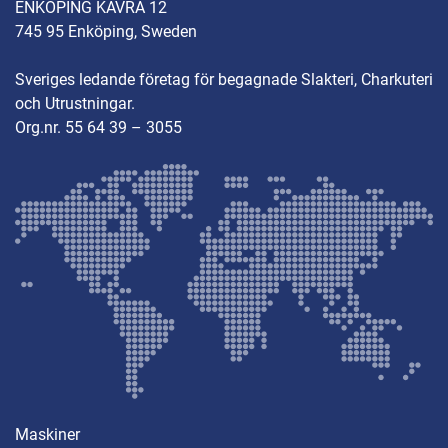
ENKÖPING KÄVRA 12
Yttermått: 860x810mm, höjd 1730mm
745 95 Enköping, Sweden
Såghöjd: 350mm

Arbetsyta: 653×775 mm
Sveriges ledande företag för begagnade Slakteri, Charkuteri
och Utrustningar.
Org.nr. 55 64 39 – 3055
Maskiner