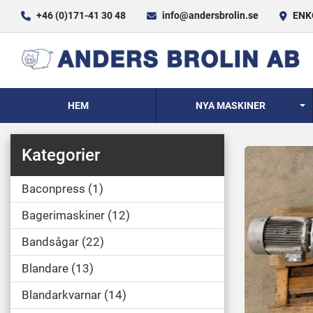
+46 (0)171-41 30 48
info@andersbrolin.se
ENKÖ
HEM
NYA MASKINER
Kategorier
Baconpress
1
Bagerimaskiner
12
Bandsågar
22
Blandare
13
Blandarkvarnar
14