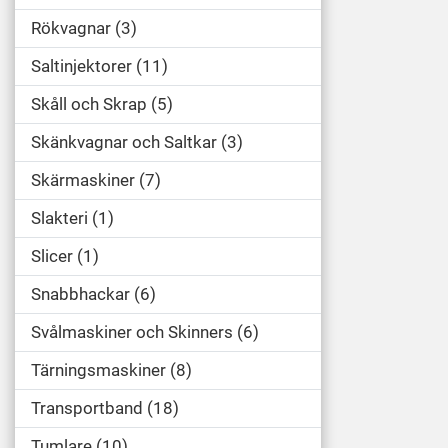
Rökvagnar
3
Saltinjektorer
11
Skåll och Skrap
5
Skänkvagnar och Saltkar
3
Skärmaskiner
7
Slakteri
1
Slicer
1
Snabbhackar
6
Svålmaskiner och Skinners
6
Tärningsmaskiner
8
Transportband
18
Tumlare
10