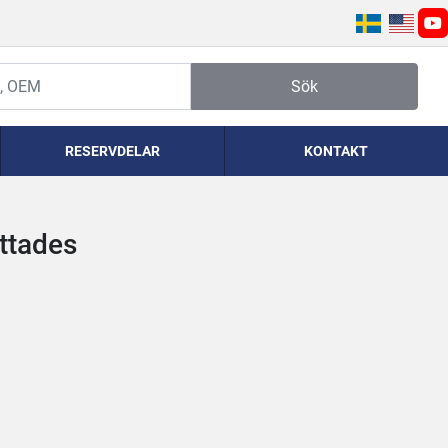
yo
Sök
RESERVDELAR
KONTAKT
ittades