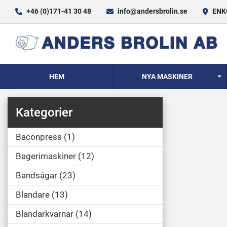
+46 (0)171-41 30 48
info@andersbrolin.se
ENKÖ
HEM
NYA MASKINER
Kategorier
Baconpress
1
Bagerimaskiner
12
Bandsågar
23
Blandare
13
Blandarkvarnar
14