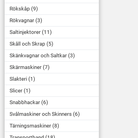
Rökskåp
9
Rökvagnar
3
Saltinjektorer
11
Skåll och Skrap
5
Skänkvagnar och Saltkar
3
Skärmaskiner
7
Slakteri
1
Slicer
1
Snabbhackar
6
Svålmaskiner och Skinners
6
Tärningsmaskiner
8
Transportband
18