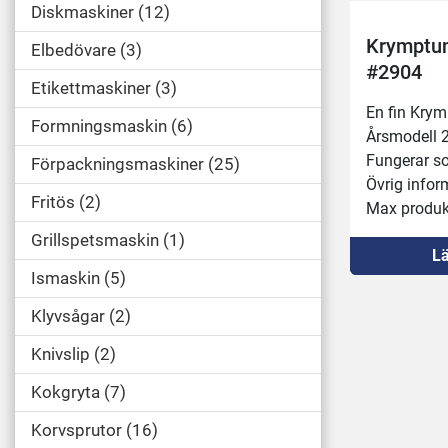
Diskmaskiner
12
Krymptun
Elbedövare
3
#2904
Etikettmaskiner
3
En fin Kry
Formningsmaskin
6
Årsmodell 
Fungerar s
Förpackningsmaskiner
25
Övrig infor
Fritös
2
Max produ
Transportban
Grillspetsmaskin
1
Lä
m/min
Ismaskin
5
Max värme:
Mått: (L × 
Klyvsågar
2
mm
32A kontak
Knivslip
2
Kokgryta
7
Korvsprutor
16