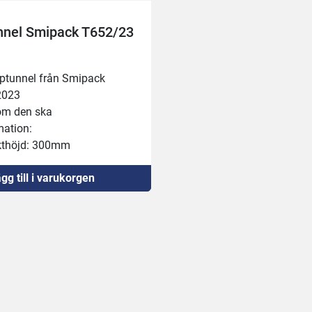
nel Smipack T652/23
mptunnel från Smipack
2023
om den ska
mation:
kthöjd: 300mm
d hastighet: 2 till 14,5 
gg till i varukorgen
 200c
B × H): 1910 × 1045 × 1565 
t