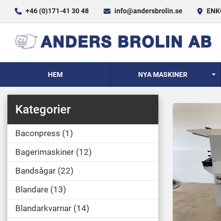
+46 (0)171-41 30 48
info@andersbrolin.se
ENKÖ
HEM
NYA MASKINER
Kategorier
Baconpress
1
Bagerimaskiner
12
Bandsågar
22
Blandare
13
Blandarkvarnar
14