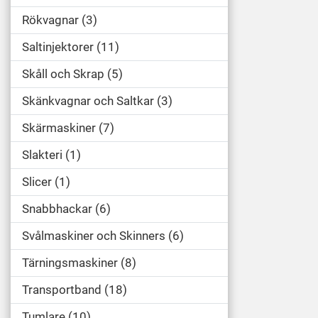
Rökvagnar
3
Saltinjektorer
11
Skåll och Skrap
5
Skänkvagnar och Saltkar
3
Skärmaskiner
7
Slakteri
1
Slicer
1
Snabbhackar
6
Svålmaskiner och Skinners
6
Tärningsmaskiner
8
Transportband
18
Tumlare
10