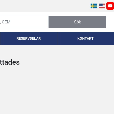
yo
Sök
RESERVDELAR
KONTAKT
ittades