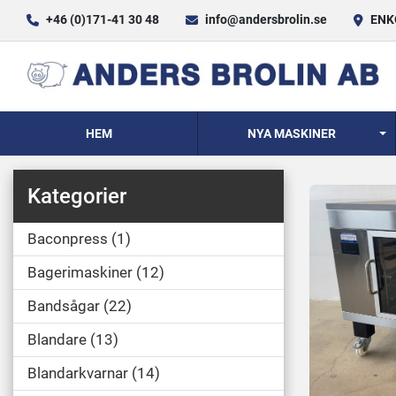
+46 (0)171-41 30 48
info@andersbrolin.se
ENKÖ
HEM
NYA MASKINER
Kategorier
Baconpress
1
Bagerimaskiner
12
Bandsågar
22
Blandare
13
Blandarkvarnar
14