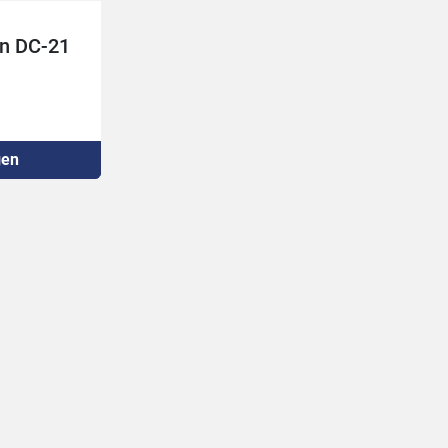
én DC-21
gen