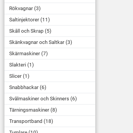
Rökvagnar
3
Saltinjektorer
11
Skåll och Skrap
5
Skänkvagnar och Saltkar
3
Skärmaskiner
7
Slakteri
1
Slicer
1
Snabbhackar
6
Svålmaskiner och Skinners
6
Tärningsmaskiner
8
Transportband
18
Tumlare
10