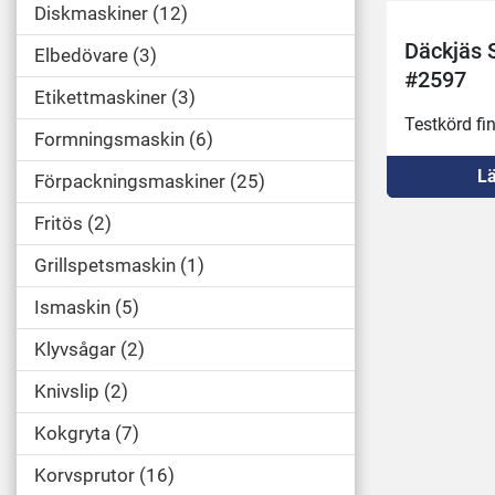
Diskmaskiner
12
Däckjäs 
Elbedövare
3
#2597
Etikettmaskiner
3
Testkörd fin
Formningsmaskin
6
Lä
Förpackningsmaskiner
25
Fritös
2
Grillspetsmaskin
1
Ismaskin
5
Klyvsågar
2
Knivslip
2
Kokgryta
7
Korvsprutor
16