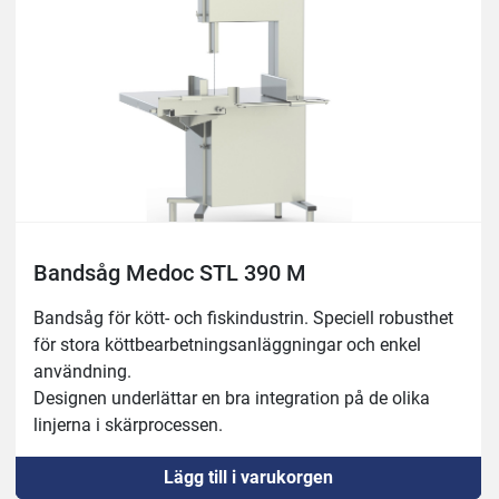
På-av-brytare med nödstoppsknapp, IP65.
Säkerhetsanordning vid öppning av dörr.
Inget spänningsutlösningssystem.
Tillverkning av blad på höger och vänster sida.
Enkel rengöring med vattentryck.
En kroppskonstruktion i ett stycke för att underlätta 
bättre rengöring på en enhetlig plattform.
Löstagbara rengöringsmedel för enkel rengöring, utan 
användning av verktyg.
Skrapor för rengöring av remskivor i skärprocessen
Bandsåg Medoc STL 390 M
Yttermått: 860x810mm, höjd 1730mm
Bandsåg för kött- och fiskindustrin. Speciell robusthet 
Såghöjd: 350mm

för stora köttbearbetningsanläggningar och enkel 
Arbetsyta: 653×775 mm
användning.
Designen underlättar en bra integration på de olika 
linjerna i skärprocessen.
Robust 18/10 rostfri konstruktion.
Lägg till i varukorgen
Rostfria remskivor med dubbel klaff.