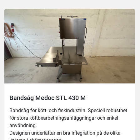
Automatisk process för spänningskontroll.
Säkerhetsanordning för att stoppa klingan på 4 
sekunder.
På-av-brytare med nödstoppsknapp, IP65.
Säkerhetsanordning vid öppning av dörr.
Inget spänningsutlösningssystem.
Tillverkning av blad på höger och vänster sida.
Enkel rengöring med vattentryck.
En kroppskonstruktion i ett stycke för att underlätta 
bättre rengöring på en enhetlig plattform.
Löstagbara rengöringsmedel för enkel rengöring, utan 
användning av verktyg.
Skrapor för rengöring av remskivor i skärprocessen
Bandsåg Medoc STL 430 M
Yttermått: 1025x870mm, höjd 1840mm
Bandsåg för kött- och fiskindustrin. Speciell robusthet 
Såghöjd: 400mm
för stora köttbearbetningsanläggningar och enkel 
Arbetsyta: 787x830 mm
användning.
Blad Längd: 2910 mm
Designen underlättar en bra integration på de olika 