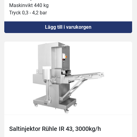
Maskinvikt 440 kg
Tryck 0,3 - 4,2 bar
Inloppshöjd 280 mm
Lägg till i varukorgen
Nålrader: 2
Ansluten effekt 400 V, 6,1 kW, 16 A
Kapacitet 2.000 kg/h
Bälte framåtmatning 20 / 30 / 40mm
Injektionshastighet 24/48 per minut
Bältes bredd 360 mm
Injektionsvolym: 3-80%
Saltinjektor Rühle IR 43, 3000kg/h