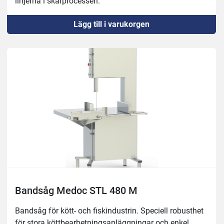
linjerna i skärprocessen.
Robust 18/10 rostfri konstruktion.
Lägg till i varukorgen
Rostfria remskivor med dubbel klaff.
Automatisk process för spänningskontroll.
Säkerhetsanordning för att stoppa klingan på 4 
sekunder.
På-av-brytare med nödstoppsknapp, IP65.
Säkerhetsanordning vid öppning av dörr.
Inget spänningsutlösningssystem.
Tillverkning av blad på höger och vänster sida.
Enkel rengöring med vattentryck.
En kroppskonstruktion i ett stycke för att underlätta 
bättre rengöring på en enhetlig plattform.
Löstagbara rengöringsmedel för enkel rengöring, utan 
användning av verktyg.
Skrapor för rengöring av remskivor i skärprocessen
Bandsåg Medoc STL 480 M
Yttermått: 1115x980mm, höjd 1900mm
Bandsåg för kött- och fiskindustrin. Speciell robusthet 
Såghöjd: 420mm

för stora köttbearbetningsanläggningar och enkel 