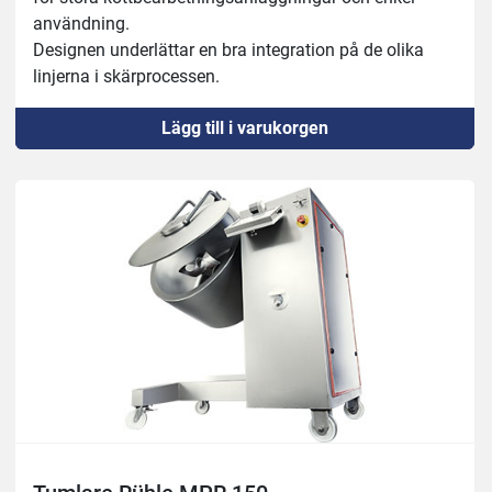
Arbetsyta: 880x945 mm
användning.
Designen underlättar en bra integration på de olika 
linjerna i skärprocessen.
Robust 18/10 rostfri konstruktion.
Lägg till i varukorgen
Rostfria remskivor med dubbel klaff.
Automatisk process för spänningskontroll.
Säkerhetsanordning för att stoppa klingan på 4 
sekunder.
På-av-brytare med nödstoppsknapp, IP65.
Säkerhetsanordning vid öppning av dörr.
Inget spänningsutlösningssystem.
Tillverkning av blad på höger och vänster sida.
Enkel rengöring med vattentryck.
En kroppskonstruktion i ett stycke för att underlätta 
bättre rengöring på en enhetlig plattform.
Löstagbara rengöringsmedel för enkel rengöring, utan 
användning av verktyg.
Skrapor för rengöring av remskivor i skärprocessen