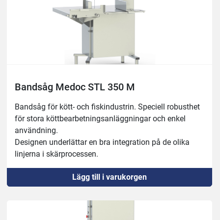
Bandsåg Medoc STL 350 M
Bandsåg för kött- och fiskindustrin. Speciell robusthet 
för stora köttbearbetningsanläggningar och enkel 
användning.
Designen underlättar en bra integration på de olika 
linjerna i skärprocessen.
Robust 18/10 rostfri konstruktion.
Lägg till i varukorgen
Rostfria remskivor med dubbel klaff.
Automatisk process för spänningskontroll.
Säkerhetsanordning för att stoppa klingan på 4 
sekunder.