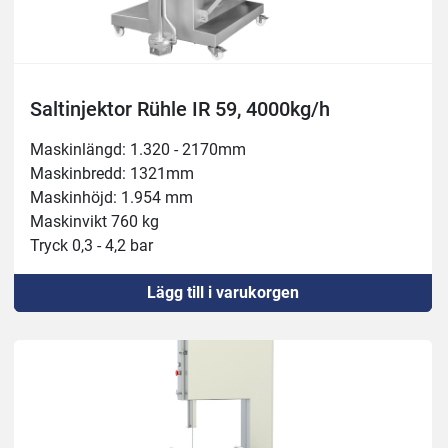
Saltinjektor Rühle IR 59, 4000kg/h
Maskinlängd: 1.320 - 2170mm
Maskinbredd: 1321mm
Maskinhöjd: 1.954 mm
Maskinvikt 760 kg
Tryck 0,3 - 4,2 bar
Inloppshöjd 280 mm
Lägg till i varukorgen
Nålrader: 2
Ansluten effekt 400 V, 8,5 kW, 32 A
Kapacitet 4.000 kg/h
Bälte framåtmatning 20 / 30 / 40mm
Injektionshastighet 24/48 per minut
Bältes bredd 720 mm
Injektionsvolym 3-80%