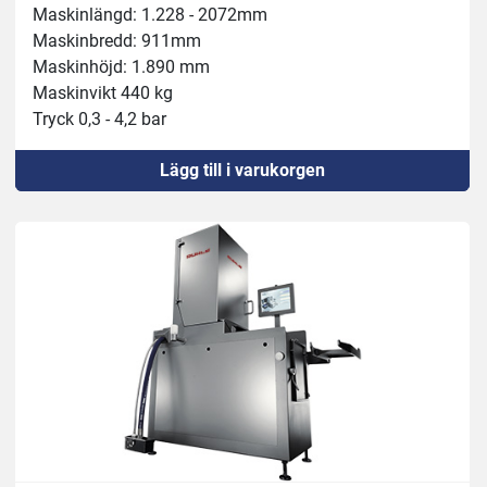
Maskinlängd: 1.228 - 2072mm
Maskinbredd: 911mm
Maskinhöjd: 1.890 mm
Maskinvikt 440 kg
Tryck 0,3 - 4,2 bar
Inloppshöjd 280 mm
Lägg till i varukorgen
Nålrader: 3
Ansluten effekt 400 V, 6,1 kW, 16 A
Kapacitet 3.000 kg/h
Bälte framåtmatning 30 / 45 / 60mm
Injektionshastighet 24/48 per minut
Bältes bredd 360 mm
Injektionsvolym 3-80%