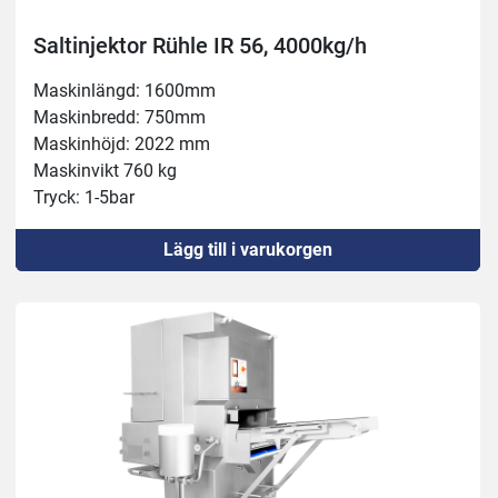
Saltinjektor Rühle IR 56, 4000kg/h
Maskinlängd: 1600mm
Maskinbredd: 750mm
Maskinhöjd: 2022 mm
Maskinvikt 760 kg
Tryck: 1-5bar
Inloppshöjd 200 mm
Lägg till i varukorgen
Nålrader: 4
Ansluten effekt 400 V, 6,1 kW, 16 A
Kapacitet 4.000 kg/h
Bältes bredd 350 mm
Injektionsvolym: 5-80%