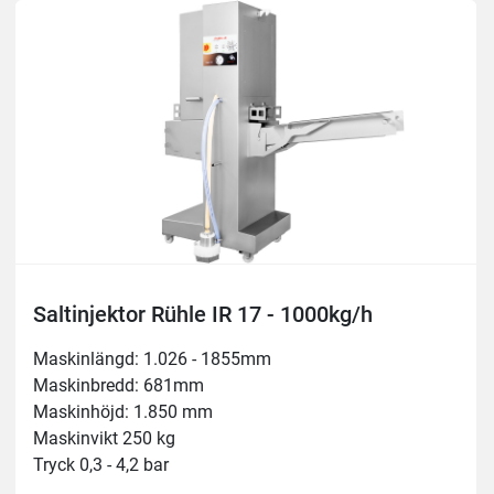
Kapacitet 1.000 kg/h
Bälte framåtmatning 25 mm
Injektionshastighet 35 per minut
Bältes bredd 270 mm
Injektionsvolym: 5-40%
Saltinjektor Rühle IR 17 - 1000kg/h
Maskinlängd: 1.026 - 1855mm
Maskinbredd: 681mm
Maskinhöjd: 1.850 mm
Maskinvikt 250 kg
Tryck 0,3 - 4,2 bar
Inloppshöjd 280 mm