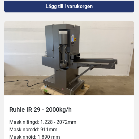
Lägg till i varukorgen
Nålrader: 2
Ansluten effekt 400 V, 5,3 kW, 16 A
Kapacitet 1.000 kg/h
Bälte framåtmatning 20mm
Injektionshastighet 24/48 per minut
Bältes bredd: 265 mm
Injektionsvolym: 3-60%
Ruhle IR 29 - 2000kg/h
Maskinlängd: 1.228 - 2072mm
Maskinbredd: 911mm
Maskinhöjd: 1.890 mm