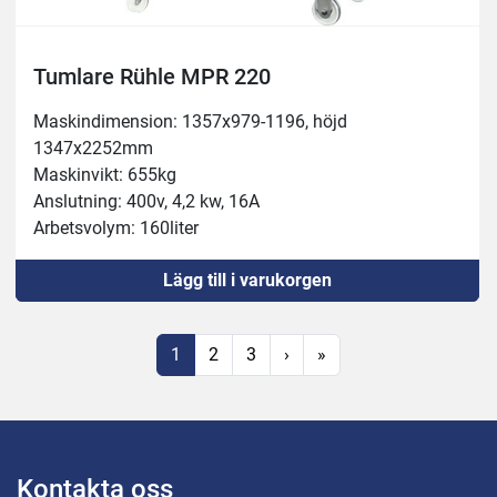
Tumlare Rühle MPR 220
Maskindimension: 1357x979-1196, höjd 
1347x2252mm
Maskinvikt: 655kg
Anslutning: 400v, 4,2 kw, 16A
Arbetsvolym: 160liter
Behållare: 220liter
Lägg till i varukorgen
Köldmedel: R452A
Underede; 4st hjul
Blandare: Steglös 0-50 varv/min
1
2
3
›
»
Vakuum: 0-90%
Kontakta oss