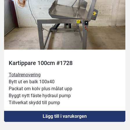
Kartippare 100cm #1728
Totalrenovering
Bytt ut en balk 100x40
Packat om kolv plus målat upp
Byggt nytt fäste hydraul pump
Tillverkat skydd till pump
Monterat justerbara fötter
Lägg till i varukorgen
Karmått: 85x109cm, höjd 92cm
Totaldimensioner: 145x175cm, höjd 220cm