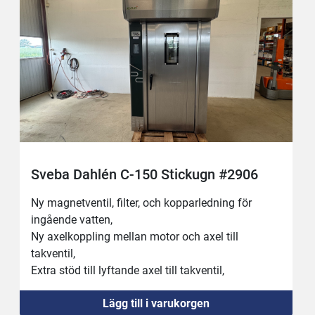
Sveba Dahlén C-150 Stickugn #2906
Ny magnetventil, filter, och kopparledning för 
ingående vatten,
Ny axelkoppling mellan motor och axel till 
takventil,
Extra stöd till lyftande axel till takventil,
Saknar isoleringsplatta under maskinen.
Lägg till i varukorgen
Vagn medföljer med yttermått cirka : bredd 