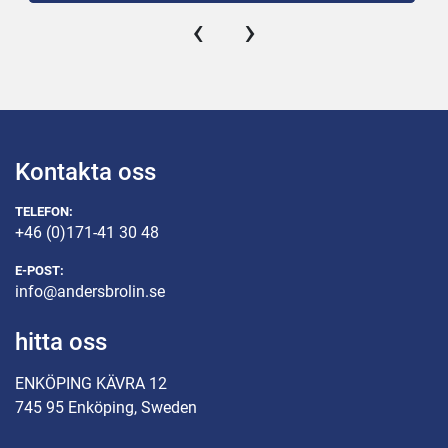
500mm, djup 600mm och höjd 1800mm.
‹
›
Spjäll, värme och luftfuktare fungerar.
Slitet skick på golvet innuti och lite tilltufsad 
utsida annars i gott skick!
Kontakta oss
TELEFON:
+46 (0)171-41 30 48
E-POST:
info@andersbrolin.se
hitta oss
ENKÖPING KÄVRA 12
745 95 Enköping, Sweden