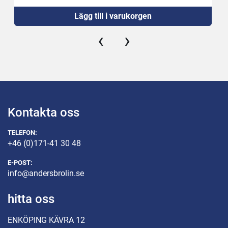
Inloppshöjd 180 mm
Lägg till i varukorgen
Nålrader: 2
Ansluten effekt 400 V, 1,8 kW, 16 A
‹
›
Kapacitet 1.000 kg/h
Bälte framåtmatning 25 mm
Injektionshastighet 35 per minut
Bältes bredd 270 mm
Injektionsvolym: 5-40%
Kontakta oss
TELEFON:
+46 (0)171-41 30 48
E-POST:
info@andersbrolin.se
hitta oss
ENKÖPING KÄVRA 12