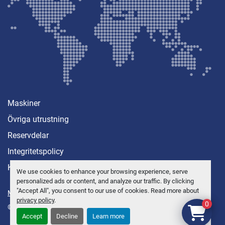
Maskiner
Övriga utrustning
Reservdelar
Integritetspolicy
Kontakt
We use cookies to enhance your browsing experience, serve
personalized ads or content, and analyze our traffic. By clicking
"Accept All", you consent to our use of cookies. Read more about
Manage Cookies
privacy policy
.
0
© Copyright
Anders Brolin AB
2026
Accept
Decline
Learn more