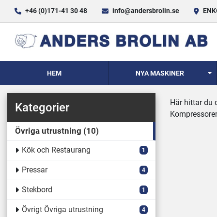
+46 (0)171-41 30 48
info@andersbrolin.se
ENKÖ
HEM
NYA MASKINER
Här hittar du
Kategorier
Kompressorer
Övriga utrustning
10
Kök och Restaurang
1
Pressar
4
Stekbord
1
Övrigt Övriga utrustning
4