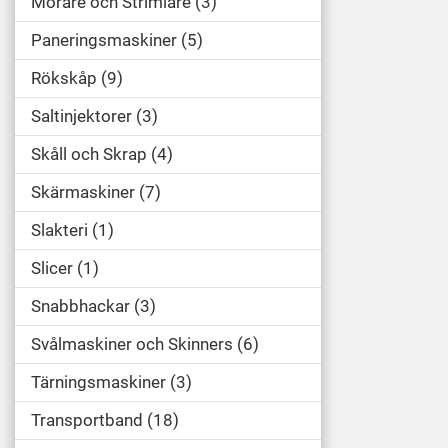
Mörare och Strimlare
3
Paneringsmaskiner
5
Rökskåp
9
Saltinjektorer
3
Skåll och Skrap
4
Skärmaskiner
7
Slakteri
1
Slicer
1
Snabbhackar
3
Svålmaskiner och Skinners
6
Tärningsmaskiner
3
Transportband
18