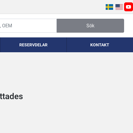
yo
Sök
RESERVDELAR
KONTAKT
ittades