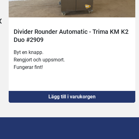
‹
Divider Rounder Automatic - Trima KM K2
Duo #2909
Byt en knapp.
Rengjort och uppsmort.
Fungerar fint!
Lägg till i varukorgen