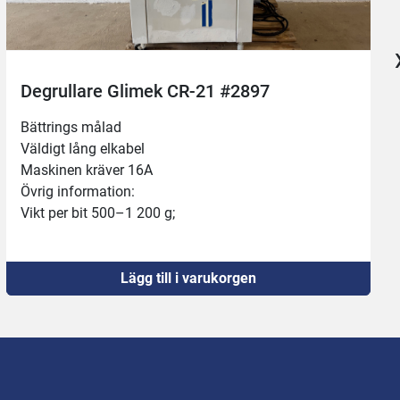
Degrullare Glimek CR-21 #2897
Bättrings målad
Väldigt lång elkabel
Maskinen kräver 16A
Övrig information:
Vikt per bit 500–1 200 g;
Kapacitet upp till 1 200 st/h;
Lägg till i varukorgen