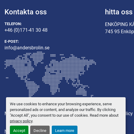
Kontakta oss
hitta oss
TELEFON:
ENKÖPING K
+46 (0)171-41 30 48
745 95 Enköp
E-POST:
info@andersbrolin.se
We use cookies to enhance your browsing experience, serve
personalized ads or content, and analyze our traffic. By clicking
Maskiner
Övriga utrustning
Reservdelar
Integritetspolicy
"Accept All", you consent to our use of cookies. Read more about
privacy policy
.
Accept
Decline
Learn more
Manage Cookies
© Copyright
Anders Brolin AB
2026