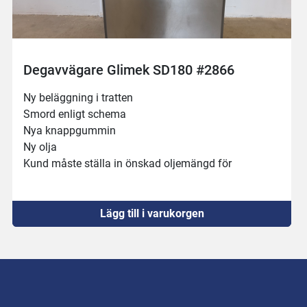
Degavvägare Glimek SD180 #2866
Ny beläggning i tratten
Smord enligt schema 
Nya knappgummin
Ny olja 
Kund måste ställa in önskad oljemängd för 
produkten, se bifogad manual 
Maskinen behöver 16A kontakt
Fungerar som den ska
Lägg till i varukorgen