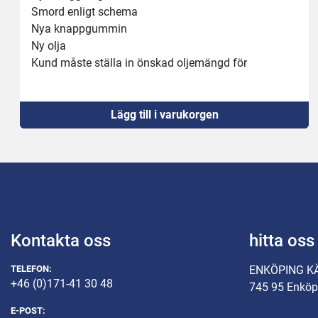
Smord enligt schema 
Nya knappgummin
Ny olja 
Kund måste ställa in önskad oljemängd för 
produkten, se bifogad manual 
Maskinen behöver 16A kontakt
Fungerar som den ska
Lägg till i varukorgen
Kontakta oss
hitta oss
TELEFON:
ENKÖPING K
+46 (0)171-41 30 48
745 95 Enköp
E-POST: