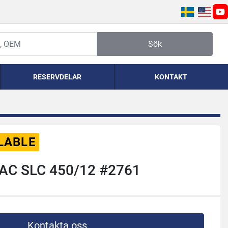
yo
Sök
RESERVDELAR
KONTAKT
LABLE
AC SLC 450/12 #2761
Kontakta oss