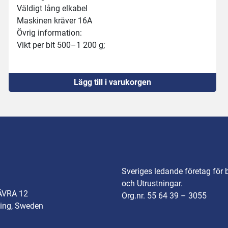
Väldigt lång elkabel
Maskinen kräver 16A
Övrig information:
Vikt per bit 500–1 200 g;
Kapacitet upp till 1 200 st/h;
Lägg till i varukorgen
Sveriges ledande företag för 
och Utrustningar.
ÄVRA 12
Org.nr. 55 64 39 – 3055
ing, Sweden