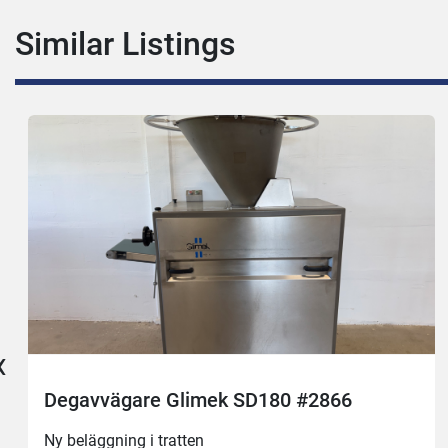
Similar Listings
‹
Degavvägare Glimek SD180 #2866
Ny beläggning i tratten