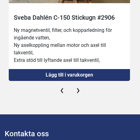
Sveba Dahlén C-150 Stickugn #2906
Ny magnetventil, filter, och kopparledning för 
ingående vatten,
Ny axelkoppling mellan motor och axel till 
takventil,
Extra stöd till lyftande axel till takventil,
Saknar isoleringsplatta under maskinen.
Lägg till i varukorgen
Vagn medföljer med yttermått cirka : bredd 
500mm, djup 600mm och höjd 1800mm.
‹
›
Spjäll, värme och luftfuktare fungerar.
Slitet skick på golvet innuti och lite tilltufsad 
utsida annars i gott skick!
Kontakta oss