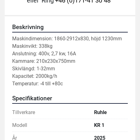
eller
Ring
+46 (0)171-41 30 48
Beskrivning
Maskindimension: 1860-2912x830, höjd 1230mm
Maskinvikt: 338kg
Anslutning: 400v, 2,7 kw, 16A
Kammare: 210x230x750mm
Skivlängd: 1-32mm
Kapacitet: 2000kg/h
Temperatur: -4 till +80c
Specifikationer
Tillverkare
Ruhle
Modell
KR 1
År
2025