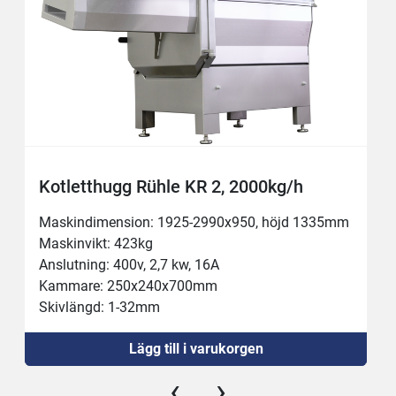
Kotletthugg Rühle KR 2, 2000kg/h
Maskindimension: 1925-2990x950, höjd 1335mm
Maskinvikt: 423kg
Anslutning: 400v, 2,7 kw, 16A
Kammare: 250x240x700mm
Skivlängd: 1-32mm
Kapacitet: 2000kg/h
Lägg till i varukorgen
Temperatur: -4 till +80c
‹
›