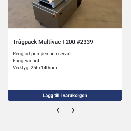
Trågpack Multivac T200 #2339
Rengjort pumpen och servat
Fungerar fint
Verktyg: 250x140mm
Lägg till i varukorgen
‹
›