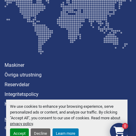
Maskiner
Övriga utrustning
Reservdelar
Integritetspolicy
Kontakt
We use cookies to enhance your browsing experience, serve
personalized ads or content, and analyze our traffic. By clicking
"Accept All", you consent to our use of cookies. Read more about
Manage Cookies
privacy policy
.
0
© Copyright
Anders Brolin AB
2026
Accept
Decline
Learn more