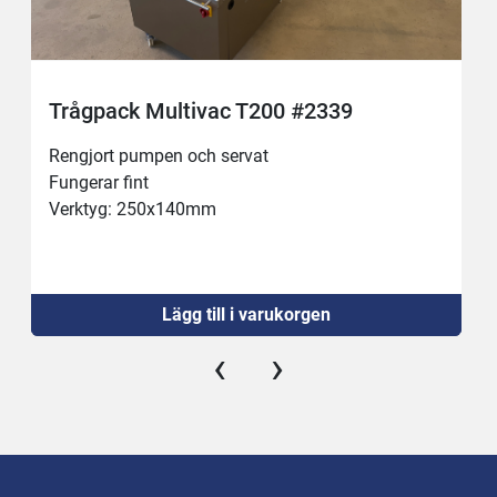
Trågpack Multivac T200 #2339
Rengjort pumpen och servat
Fungerar fint
Verktyg: 250x140mm
Lägg till i varukorgen
‹
›