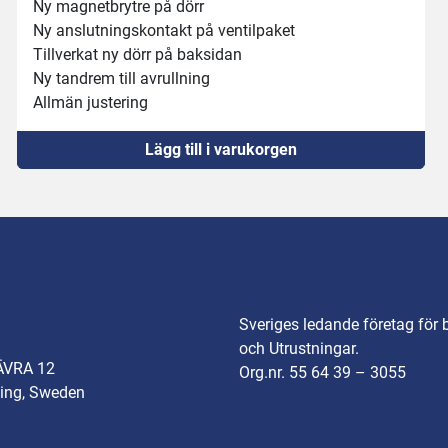
Ny magnetbrytre på dörr
Ny anslutningskontakt på ventilpaket
Tillverkat ny dörr på baksidan
Ny tandrem till avrullning 
Allmän justering
Provkörd u.a.
Lägg till i varukorgen
OBS utan vac-pump
Trågmått: 170x270
Sveriges ledande företag för 
och Utrustningar.
ÄVRA 12
Org.nr. 55 64 39 – 3055
ing, Sweden