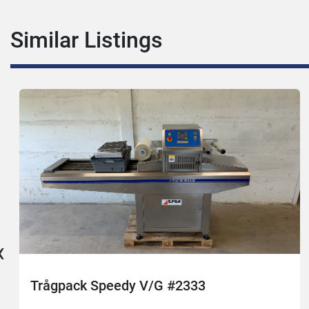
Similar Listings
‹
Trågpack Speedy V/G #2333