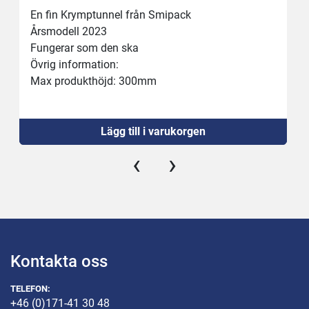
En fin Krymptunnel från Smipack
Årsmodell 2023
Fungerar som den ska
Övrig information:
Max produkthöjd: 300mm
Transportband hastighet: 2 till 14,5 m/min
Max värme: 200c
Mått: (L × B × H): 1910 × 1045 × 1565 mm
Lägg till i varukorgen
32A kontakt
‹
›
Kontakta oss
TELEFON:
+46 (0)171-41 30 48