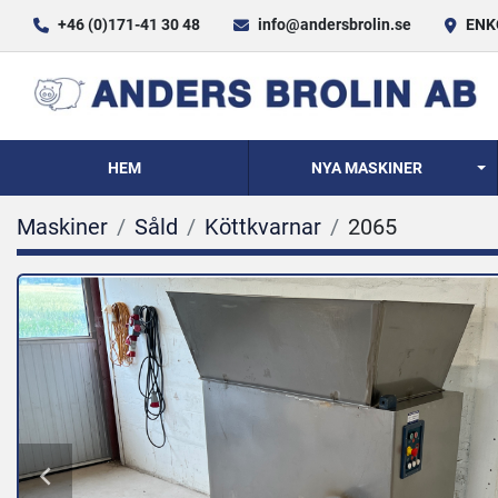
+46 (0)171-41 30 48
info@andersbrolin.se
ENKÖ
HEM
NYA MASKINER
Maskiner
Såld
Köttkvarnar
2065