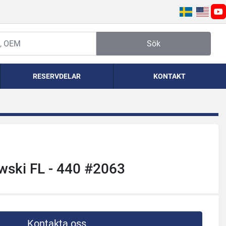
yo
Sök
RESERVDELAR
KONTAKT
wski FL - 440 #2063
Kontakta oss