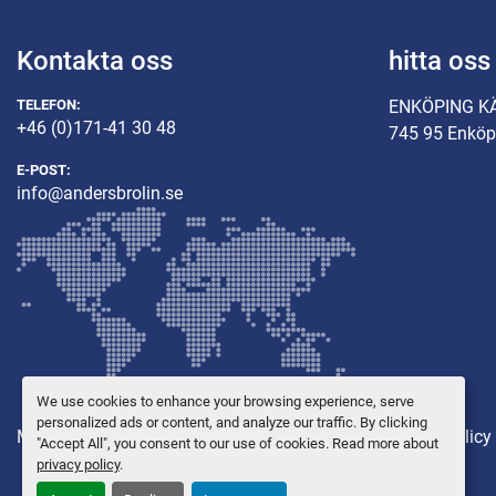
Kontakta oss
hitta oss
TELEFON:
ENKÖPING K
+46 (0)171-41 30 48
745 95 Enköp
E-POST:
info@andersbrolin.se
We use cookies to enhance your browsing experience, serve
personalized ads or content, and analyze our traffic. By clicking
Maskiner
Övriga utrustning
Reservdelar
Integritetspolicy
"Accept All", you consent to our use of cookies. Read more about
privacy policy
.