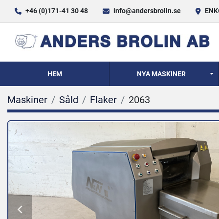
+46 (0)171-41 30 48
info@andersbrolin.se
ENKÖ
HEM
NYA MASKINER
Maskiner
Såld
Flaker
2063