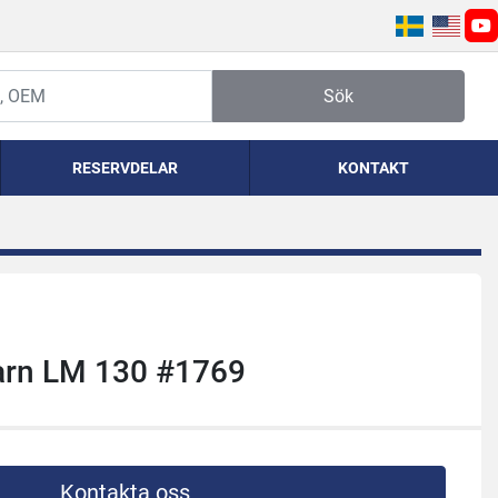
yo
Sök
RESERVDELAR
KONTAKT
arn LM 130 #1769
Kontakta oss