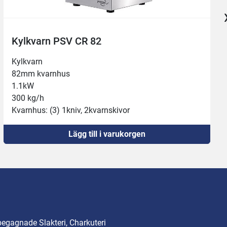
Köttkvarn PSV DRC 82
Enkel att diska och underhålla.
Kapacitet: 350 kg/h
Effekt: 1.1 kW(3fas)
Lägg till i varukorgen
begagnade Slakteri, Charkuteri