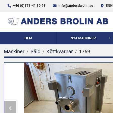
+46 (0)171-41 30 48
info@andersbrolin.se
ENKÖ
HEM
NYA MASKINER
Maskiner
Såld
Köttkvarnar
1769