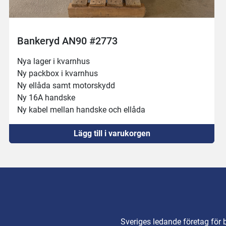
Kylkvarn PSV CR 82
Kylkvarn

82mm kvarnhus

1.1kW

300 kg/h
Kvarnhus: (3) 1kniv, 2kvarnskivor
Lägg till i varukorgen
Sveriges ledande företag för 