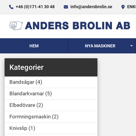
+46 (0)171-41 30 48
info@andersbrolin.se
ENKÖ
HEM
NYA MASKINER
Kategorier
Bandsågar
4
Blandarkvarnar
5
Elbedövare
2
Formningsmaskin
2
Knivslip
1