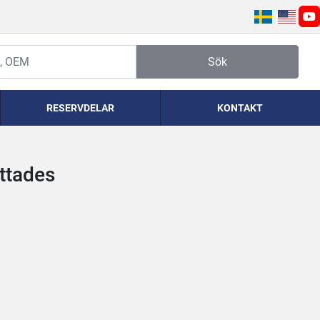
yo
Sök
RESERVDELAR
KONTAKT
ittades