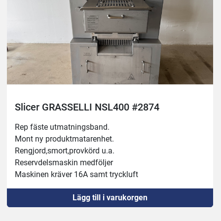
Slicer GRASSELLI NSL400 #2874
Rep fäste utmatningsband.
Mont ny produktmatarenhet.
Rengjord,smort,provkörd u.a.
Reservdelsmaskin medföljer
Maskinen kräver 16A samt tryckluft
25mm mellan knivarna (produkt tjocklek)
Lägg till i varukorgen