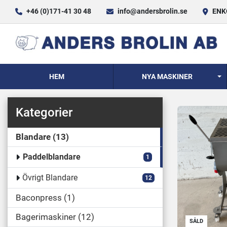
+46 (0)171-41 30 48
info@andersbrolin.se
ENKÖ
HEM
NYA MASKINER
Kategorier
Blandare
13
Paddelblandare
1
Övrigt Blandare
12
Baconpress
1
Bagerimaskiner
12
SÅLD