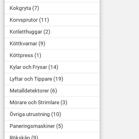
Kokgryta
7
Korvsprutor
11
Kotletthuggar
2
Köttkvarnar
9
Köttpress
1
Kylar och Frysar
14
Lyftar och Tippare
19
Metalldetektorer
6
Mörare och Strimlare
3
Övriga utrustning
10
Paneringsmaskiner
5
Rökskåp
9