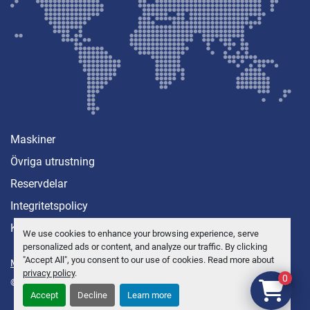
Maskiner
Övriga utrustning
Reservdelar
Integritetspolicy
Kontakt
We use cookies to enhance your browsing experience, serve
personalized ads or content, and analyze our traffic. By clicking
"Accept All", you consent to our use of cookies. Read more about
Manage Cookies
privacy policy
.
0
© Copyright
Anders Brolin AB
2026
Accept
Decline
Learn more