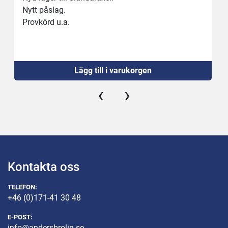
Nytt påslag.
Provkörd u.a.
Lägg till i varukorgen
‹
›
Kontakta oss
TELEFON:
+46 (0)171-41 30 48
E-POST:
info@andersbrolin.se